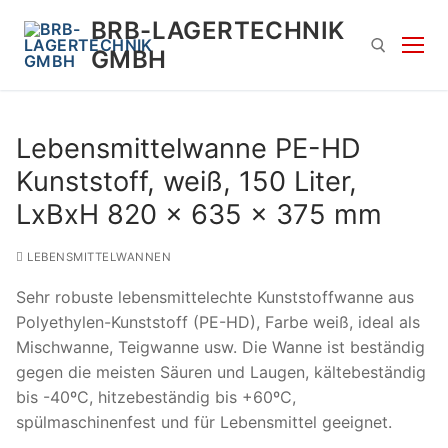
Zum
BRB-LAGERTECHNIK
Inhalt
GMBH
springen
Suchen nach:
Lebensmittelwanne PE-HD
Kunststoff, weiß, 150 Liter,
LxBxH 820 x 635 x 375 mm
LEBENSMITTELWANNEN
Sehr robuste lebensmittelechte Kunststoffwanne aus
Suchen
Polyethylen-Kunststoff (PE-HD), Farbe weiß, ideal als
nach:
Mischwanne, Teigwanne usw. Die Wanne ist beständig
gegen die meisten Säuren und Laugen, kältebeständig
bis -40ºC, hitzebeständig bis +60ºC,
spülmaschinenfest und für Lebensmittel geeignet.