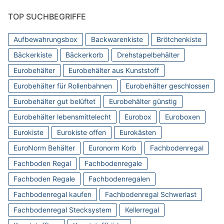
TOP SUCHBEGRIFFE
Aufbewahrungsbox
Backwarenkiste
Brötchenkiste
Bäckerkiste
Bäckerkorb
Drehstapelbehälter
Eurobehälter
Eurobehälter aus Kunststoff
Eurobehälter für Rollenbahnen
Eurobehälter geschlossen
Eurobehälter gut belüftet
Eurobehälter günstig
Eurobehälter lebensmittelecht
Eurobox
Euroboxen
Eurokiste
Eurokiste offen
Eurokästen
EuroNorm Behälter
Euronorm Korb
Fachbodenregal
Fachboden Regal
Fachbodenregale
Fachboden Regale
Fachbodenregalen
Fachbodenregal kaufen
Fachbodenregal Schwerlast
Fachbodenregal Stecksystem
Kellerregal