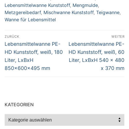
Lebensmittelwanne Kunststoff
,
Mengmulde
,
Metzgereibedarf
,
Mischwanne Kunststoff
,
Teigwanne
,
Wanne für Lebensmittel
Beitragsnavigation
ZURÜCK
WEITER
Vorheriger
Nächster
Lebensmittelwanne PE-
Lebensmittelwanne PE-
Beitrag:
Beitrag:
HD Kunststoff, weiß, 180
HD Kunststoff, weiß, 60
Liter, LxBxH
Liter, LxBxH 540 x 480
850x600x495 mm
x 370 mm
KATEGORIEN
Kategorien