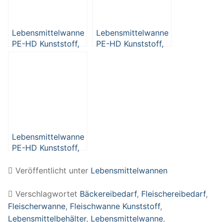
Lebensmittelwanne
Lebensmittelwanne
PE-HD Kunststoff,
PE-HD Kunststoff,
weiß, 12 Liter,
weiß, 180 Liter,
LxBxH 440 x 320
LxBxH
x 155 mm
850x600x495 mm
Lebensmittelwanne
PE-HD Kunststoff,
weiß, 60 Liter,
LxBxH 540 x 480
Veröffentlicht unter
Lebensmittelwannen
x 370 mm
Verschlagwortet
Bäckereibedarf
,
Fleischereibedarf
,
Fleischerwanne
,
Fleischwanne Kunststoff
,
Lebensmittelbehälter
,
Lebensmittelwanne
,