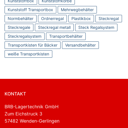
Kunststoffbox
Kunststoffkörbe
Kunststoff Transportbox
Mehrwegbehälter
Normbehälter
Ordnerregal
Plastikbox
Steckregal
Steckregale
Steckregal metall
Steck Regalsystem
Steckregalsystem
Transportbehälter
Transportkisten für Bäcker
Versandbehälter
weiße Transportkisten
KONTAKT
BRB-Lagertechnik GmbH
Zum Eichstruck 3
57482 Wenden-Gerlingen