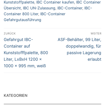
Kunststoffpalette
,
IBC Container kaufen
,
IBC Container
Übersicht
,
IBC UN-Zulassung
,
IBC-Container
,
IBC-
Container 800 Liter
,
IBC-Container
Gefahrgutausführung
Beitragsnavigation
ZURÜCK
WEITER
Vorheriger
Nächster
Gefahrgut IBC-
ASF-Behälter, 99 Liter,
Beitrag:
Beitrag:
Container auf
doppelwandig, für
Kunststofffpalette, 800
passive Lagerung
Liter, LxBxH 1200 x
erlaubt
1000 x 995 mm, weiß
KATEGORIEN