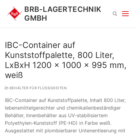
Zum
BRB-LAGERTECHNIK
Inhalt
GMBH
springen
Suchen nach:
IBC-Container auf
Kunststoffpalette, 800 Liter,
LxBxH 1200 x 1000 x 995 mm,
weiß
BEHÄLTER FÜR FLÜSSIGKEITEN
Suchen
IBC-Container auf Kunststoffpalette, Inhalt 800 Liter,
nach:
lebensmittelgerechter und chemikalienbeständiger
Behälter, Innenbehälter aus UV-stabilisiertem
Polyethylen-Kunststoff (PE-HD) in Farbe weiß.
Ausgestattet mit plombierbarer Untenentleerung mit