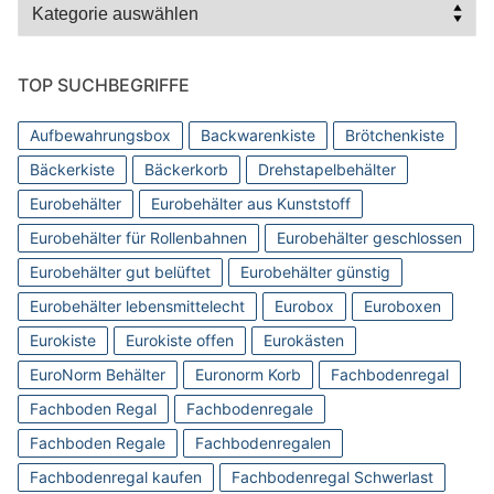
Kategorien
TOP SUCHBEGRIFFE
Aufbewahrungsbox
Backwarenkiste
Brötchenkiste
Bäckerkiste
Bäckerkorb
Drehstapelbehälter
Eurobehälter
Eurobehälter aus Kunststoff
Eurobehälter für Rollenbahnen
Eurobehälter geschlossen
Eurobehälter gut belüftet
Eurobehälter günstig
Eurobehälter lebensmittelecht
Eurobox
Euroboxen
Eurokiste
Eurokiste offen
Eurokästen
EuroNorm Behälter
Euronorm Korb
Fachbodenregal
Fachboden Regal
Fachbodenregale
Fachboden Regale
Fachbodenregalen
Fachbodenregal kaufen
Fachbodenregal Schwerlast