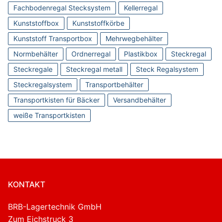
Fachbodenregal Stecksystem
Kellerregal
Kunststoffbox
Kunststoffkörbe
Kunststoff Transportbox
Mehrwegbehälter
Normbehälter
Ordnerregal
Plastikbox
Steckregal
Steckregale
Steckregal metall
Steck Regalsystem
Steckregalsystem
Transportbehälter
Transportkisten für Bäcker
Versandbehälter
weiße Transportkisten
KONTAKT
BRB-Lagertechnik GmbH
Zum Eichstruck 3