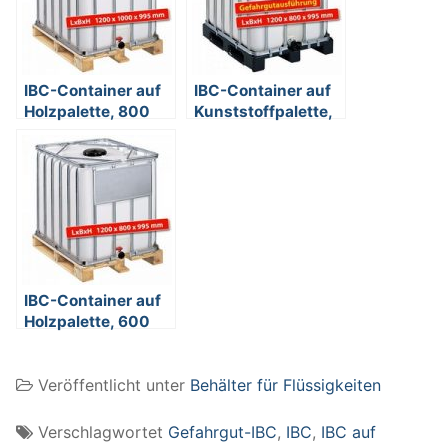
IBC-Container auf
IBC-Container auf
Holzpalette, 800
Kunststoffpalette,
Liter, LxBxH 1200 x
Gefahrgutausführung,
1000 x 995 mm,
600 Liter, LxBxH
weiß
1200 x 800 x 995
mm, weiß
IBC-Container auf
Holzpalette, 600
Liter, LxBxH 1200 x
800 x 995 mm,
Veröffentlicht unter
Behälter für Flüssigkeiten
weiß
Verschlagwortet
Gefahrgut-IBC
,
IBC
,
IBC auf