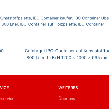
0 x 995 mm,
iß
Kunststoffpalette
,
IBC Container kaufen
,
IBC Container Übe
 800 Liter
,
IBC-Container auf Holzpalette
,
IBC-Container
Nächster
00
Gefahrgut IBC-Container auf Kunststofffpa
Beitrag:
800 Liter, LxBxH 1200 x 1000 x 995 mm
VICE
WEITERES
service
Über uns