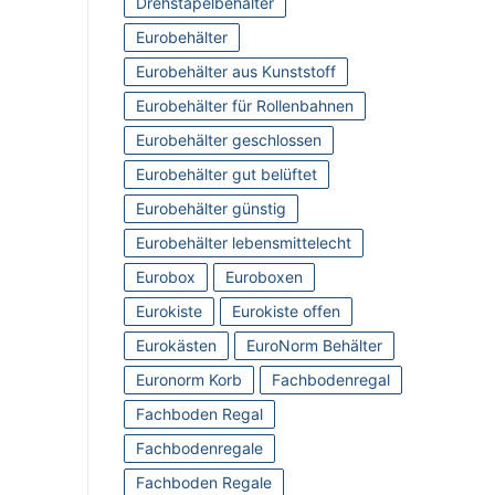
Drehstapelbehälter
Eurobehälter
Eurobehälter aus Kunststoff
Eurobehälter für Rollenbahnen
Eurobehälter geschlossen
Eurobehälter gut belüftet
Eurobehälter günstig
Eurobehälter lebensmittelecht
Eurobox
Euroboxen
Eurokiste
Eurokiste offen
Eurokästen
EuroNorm Behälter
Euronorm Korb
Fachbodenregal
Fachboden Regal
Fachbodenregale
Fachboden Regale