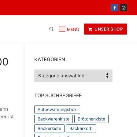
UNSER SHOP
MENÜ
00
KATEGORIEN
Kategorien
TOP SUCHBEGRIFFE
-
Hahn
Aufbewahrungsbox
er ist
Backwarenkiste
Brötchenkiste
Bäckerkiste
Bäckerkorb