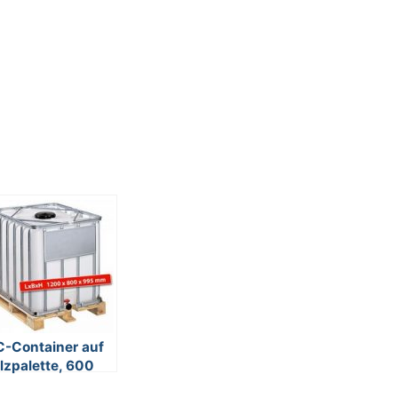
C-Container auf
lzpalette, 600
ter, LxBxH 1200 x