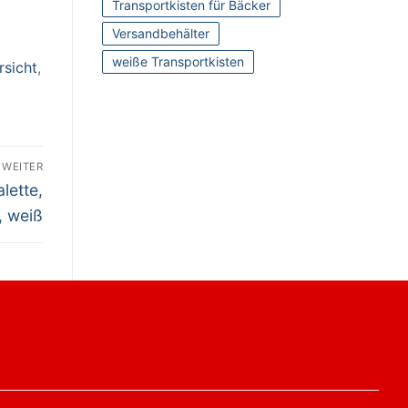
Transportkisten für Bäcker
Versandbehälter
weiße Transportkisten
rsicht
,
WEITER
lette,
, weiß