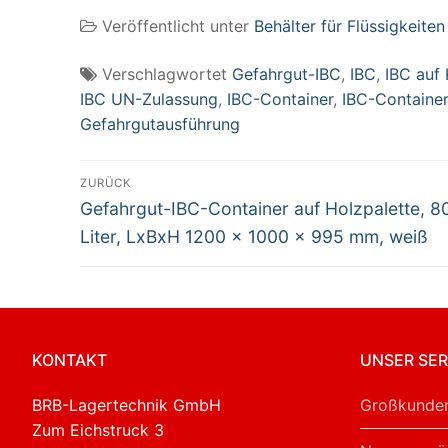
1200 x 1000 x 995
600 Liter, LxBxH
80
Veröffentlicht unter
Behälter für Flüssigkeiten
mm, weiß
1200 x 800 x 995
we
mm, weiß
Verschlagwortet
Gefahrgut-IBC
,
IBC
,
IBC auf 
IBC UN-Zulassung
,
IBC-Container
,
IBC-Container
Gefahrgutausführung
Beitragsnavigation
ZURÜCK
Vorheriger
Gefahrgut-IBC-Container auf Holzpalette, 8
Beitrag:
Liter, LxBxH 1200 x 1000 x 995 mm, weiß
KONTAKT
UNSER SER
BRB-Lagertechnik GmbH
Großkunden
Zum Eichstruck 3