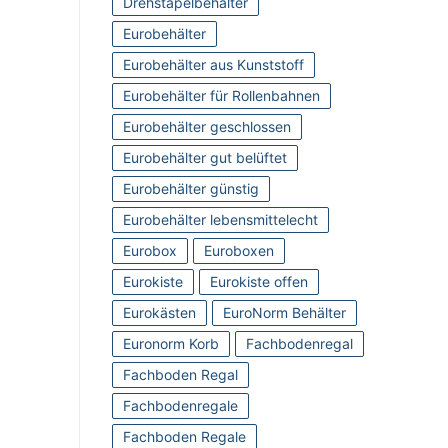
Drehstapelbehälter
Eurobehälter
Eurobehälter aus Kunststoff
Eurobehälter für Rollenbahnen
Eurobehälter geschlossen
Eurobehälter gut belüftet
Eurobehälter günstig
Eurobehälter lebensmittelecht
Eurobox
Euroboxen
Eurokiste
Eurokiste offen
Eurokästen
EuroNorm Behälter
Euronorm Korb
Fachbodenregal
Fachboden Regal
Fachbodenregale
Fachboden Regale