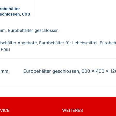
robehälter
schlossen, 600
400 x 120 mm,
t
 mm
,
Eurobehälter geschlossen
behälter Angebote
,
Eurobehälter für Lebensmittel
,
Eurobeh
 Preis
Nächster
0 mm,
Eurobehälter geschlossen, 600 x 400 x 1
Beitrag:
VICE
WEITERES