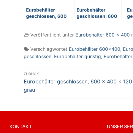
Eurobehälter
Eurobehälter
Eu
geschlossen, 600
geschlossen, 600
ge
x 400 x 75 mm,
x 400 x 120 mm,
x 
grau
grau
ro
Veröffentlicht unter
Eurobehälter 600 x 400
Verschlagwortet
Eurobehälter 600x400
,
Euro
geschlossen
,
Eurobehälter günstig
,
Eurobehälter
Beitragsnavigation
ZURÜCK
Vorheriger
Eurobehälter geschlossen, 600 x 400 x 12
Beitrag:
grau
KONTAKT
UNSER SER