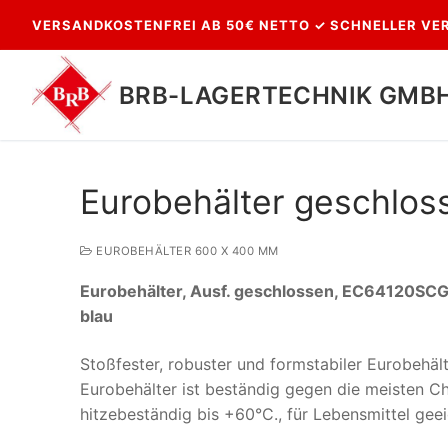
Zum
VERSANDKOSTENFREI AB 50€ NETTO ✓ SCHNELLER VER
Inhalt
springen
BRB-LAGERTECHNIK GMB
Eurobehälter geschlos
EUROBEHÄLTER 600 X 400 MM
Eurobehälter, Ausf. geschlossen, EC64120SCG, L
blau
Suchen
Stoßfester, robuster und formstabiler Eurobehäl
nach:
Eurobehälter ist beständig gegen die meisten Ch
hitzebeständig bis +60°C., für Lebensmittel gee