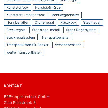
Kunststoffbox
Kunststoffkörbe
Kunststoff Transportbox
Mehrwegbehälter
Normbehälter
Ordnerregal
Plastikbox
Steckregal
Steckregale
Steckregal metall
Steck Regalsystem
Steckregalsystem
Transportbehälter
Transportkisten für Bäcker
Versandbehälter
weiße Transportkisten
KONTAKT
BRB-Lagertechnik GmbH
Zum Eichstruck 3