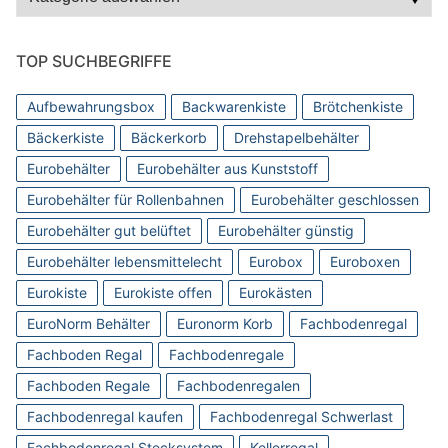
TOP SUCHBEGRIFFE
Aufbewahrungsbox
Backwarenkiste
Brötchenkiste
Bäckerkiste
Bäckerkorb
Drehstapelbehälter
Eurobehälter
Eurobehälter aus Kunststoff
Eurobehälter für Rollenbahnen
Eurobehälter geschlossen
Eurobehälter gut belüftet
Eurobehälter günstig
Eurobehälter lebensmittelecht
Eurobox
Euroboxen
Eurokiste
Eurokiste offen
Eurokästen
EuroNorm Behälter
Euronorm Korb
Fachbodenregal
Fachboden Regal
Fachbodenregale
Fachboden Regale
Fachbodenregalen
Fachbodenregal kaufen
Fachbodenregal Schwerlast
Fachbodenregal Stecksystem
Kellerregal