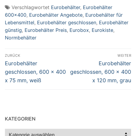
Verschlagwortet
Eurobehälter
,
Eurobehälter
600x400
,
Eurobehälter Angebote
,
Eurobehälter für
Lebensmittel
,
Eurobehälter geschlossen
,
Eurobehälter
günstig
,
Eurobehälter Preis
,
Eurobox
,
Eurokiste
,
Normbehälter
Beitragsnavigation
ZURÜCK
WEITER
Vorheriger
Nächster
Eurobehälter
Eurobehälter
Beitrag:
Beitrag:
geschlossen, 600 x 400
geschlossen, 600 x 400
x 75 mm, weiß
x 120 mm, grau
KATEGORIEN
Kategorien