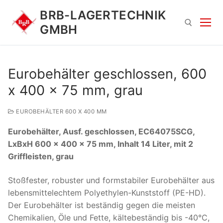
Zum
BRB-LAGERTECHNIK
Inhalt
GMBH
springen
Suchen nach:
Eurobehälter geschlossen, 600
x 400 x 75 mm, grau
EUROBEHÄLTER 600 X 400 MM
Eurobehälter, Ausf. geschlossen, EC64075SCG,
LxBxH 600 x 400 x 75 mm, Inhalt 14 Liter, mit 2
Griffleisten, grau
Suchen
nach:
Stoßfester, robuster und formstabiler Eurobehälter aus
lebensmittelechtem Polyethylen-Kunststoff (PE-HD).
Der Eurobehälter ist beständig gegen die meisten
Chemikalien, Öle und Fette, kältebeständig bis -40°C,