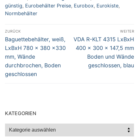
günstig
,
Eurobehälter Preise
,
Eurobox
,
Eurokiste
,
Normbehälter
Beitragsnavigation
ZURÜCK
WEITER
Vorheriger
Nächster
Baguettebehälter, weiß,
VDA R-KLT 4315 LxBxH
Beitrag:
Beitrag:
LxBxH 780 x 380 x330
400 x 300 x 147,5 mm
mm, Wände
Boden und Wände
durchbrochen, Boden
geschlossen, blau
geschlossen
KATEGORIEN
Kategorien