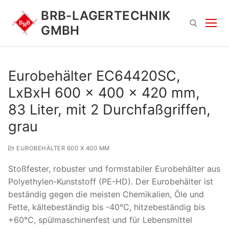
Zum
BRB-LAGERTECHNIK
Inhalt
GMBH
springen
Suchen nach:
Eurobehälter EC64420SC,
LxBxH 600 x 400 x 420 mm,
83 Liter, mit 2 Durchfaßgriffen,
grau
EUROBEHÄLTER 600 X 400 MM
Suchen
Stoßfester, robuster und formstabiler Eurobehälter aus
nach:
Polyethylen-Kunststoff (PE-HD). Der Eurobehälter ist
beständig gegen die meisten Chemikalien, Öle und
Fette, kältebeständig bis -40°C, hitzebeständig bis
+60°C, spülmaschinenfest und für Lebensmittel