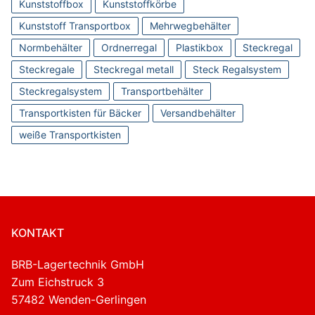
Kunststoffbox
Kunststoffkörbe
Kunststoff Transportbox
Mehrwegbehälter
Normbehälter
Ordnerregal
Plastikbox
Steckregal
Steckregale
Steckregal metall
Steck Regalsystem
Steckregalsystem
Transportbehälter
Transportkisten für Bäcker
Versandbehälter
weiße Transportkisten
KONTAKT
BRB-Lagertechnik GmbH
Zum Eichstruck 3
57482 Wenden-Gerlingen