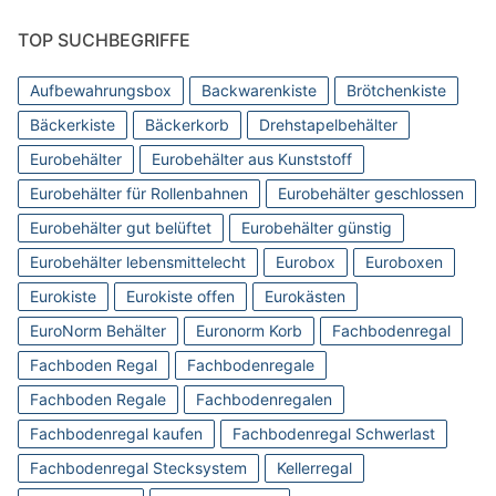
TOP SUCHBEGRIFFE
Aufbewahrungsbox
Backwarenkiste
Brötchenkiste
Bäckerkiste
Bäckerkorb
Drehstapelbehälter
Eurobehälter
Eurobehälter aus Kunststoff
Eurobehälter für Rollenbahnen
Eurobehälter geschlossen
Eurobehälter gut belüftet
Eurobehälter günstig
Eurobehälter lebensmittelecht
Eurobox
Euroboxen
Eurokiste
Eurokiste offen
Eurokästen
EuroNorm Behälter
Euronorm Korb
Fachbodenregal
Fachboden Regal
Fachbodenregale
Fachboden Regale
Fachbodenregalen
Fachbodenregal kaufen
Fachbodenregal Schwerlast
Fachbodenregal Stecksystem
Kellerregal