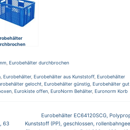
robehälter
rchbrochen
64320PC, 4
rchfaßgriffe,
 mm
,
Eurobehälter durchbrochen
BxH 600 x 400 x
0 mm, 63 Liter,
au
n
,
Eurobehälter
,
Eurobehälter aus Kunststoff
,
Eurobehälter
robehälter gelocht
,
Eurobehälter günstig
,
Eurobehälter gut
boxen
,
Eurokiste offen
,
EuroNorm Behälter
,
Euronorm Korb
Nächster
Eurobehälter EC64120SCG, Polypro
Beitrag:
, 63
Kunststoff (PP), geschlossen, rollenbahngee