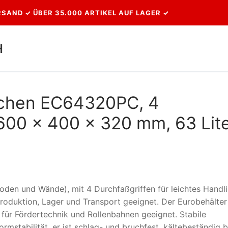
SAND ✓ ÜBER 35.000 ARTIKEL AUF LAGER ✓
H
Suchen nach:
ochen EC64320PC, 4
600 x 400 x 320 mm, 63 Lite
oden und Wände), mit 4 Durchfaßgriffen für leichtes Handli
 Produktion, Lager und Transport geeignet. Der Eurobehälter 
für Fördertechnik und Rollenbahnen geeignet. Stabile
rmstabilität, er ist schlag- und bruchfest, kältebeständig b