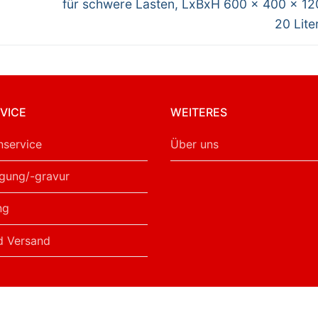
für schwere Lasten, LxBxH 600 x 400 x 1
20 Lite
VICE
WEITERES
service
Über uns
gung/-gravur
ng
d Versand