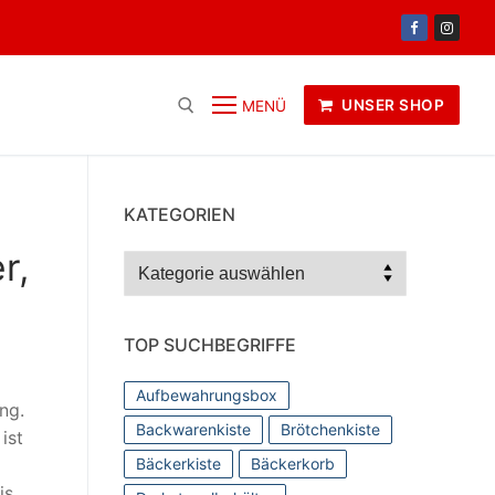
UNSER SHOP
MENÜ
KATEGORIEN
r,
Kategorien
TOP SUCHBEGRIFFE
Aufbewahrungsbox
ng.
Backwarenkiste
Brötchenkiste
ist
Bäckerkiste
Bäckerkorb
is