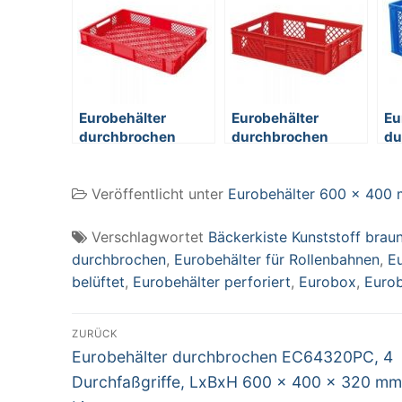
Eurobehälter
Eurobehälter
Eu
durchbrochen
durchbrochen
du
EC64090PC, 2
EC64150PC, 4
EC
Durchfaßgriffe,
Durchfaßgriffe,
Du
Veröffentlicht unter
Eurobehälter 600 x 400
LxBxH 600 x 400 x
LxBxH 600 x 400 x
Lx
90 mm, 15 Liter, rot
150 mm, 27 Liter,
32
rot
bl
Verschlagwortet
Bäckerkiste Kunststoff brau
durchbrochen
,
Eurobehälter für Rollenbahnen
,
Eu
belüftet
,
Eurobehälter perforiert
,
Eurobox
,
Euro
Beitragsnavigation
ZURÜCK
Vorheriger
Eurobehälter durchbrochen EC64320PC, 4
Beitrag:
Durchfaßgriffe, LxBxH 600 x 400 x 320 mm