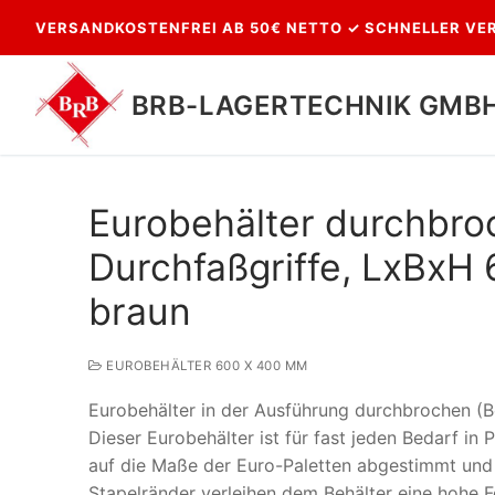
Zum
VERSANDKOSTENFREI AB 50€ NETTO ✓ SCHNELLER VER
Inhalt
springen
BRB-LAGERTECHNIK GMB
Eurobehälter durchbr
Durchfaßgriffe, LxBxH 
braun
EUROBEHÄLTER 600 X 400 MM
Suchen
Eurobehälter in der Ausführung durchbrochen (B
nach:
Dieser Eurobehälter ist für fast jeden Bedarf in
auf die Maße der Euro-Paletten abgestimmt und 
Stapelränder verleihen dem Behälter eine hohe Fo