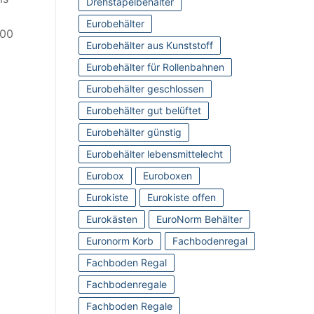
Drehstapelbehälter
Eurobehälter
400
Eurobehälter aus Kunststoff
Eurobehälter für Rollenbahnen
Eurobehälter geschlossen
Eurobehälter gut belüftet
Eurobehälter günstig
Eurobehälter lebensmittelecht
Eurobox
Euroboxen
Eurokiste
Eurokiste offen
Eurokästen
EuroNorm Behälter
Euronorm Korb
Fachbodenregal
Fachboden Regal
Fachbodenregale
Fachboden Regale