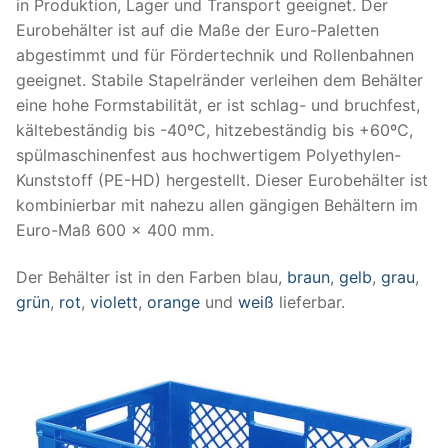
in Produktion, Lager und Transport geeignet. Der
Eurobehälter ist auf die Maße der Euro-Paletten
abgestimmt und für Fördertechnik und Rollenbahnen
geeignet. Stabile Stapelränder verleihen dem Behälter
eine hohe Formstabilität, er ist schlag- und bruchfest,
kältebeständig bis -40ºC, hitzebeständig bis +60ºC,
spülmaschinenfest aus hochwertigem Polyethylen-
Kunststoff (PE-HD) hergestellt. Dieser Eurobehälter ist
kombinierbar mit nahezu allen gängigen Behältern im
Euro-Maß 600 x 400 mm.
Der Behälter ist in den Farben blau,
braun
,
gelb
,
grau
,
grün
,
rot
,
violett
,
orange
und
weiß
lieferbar.