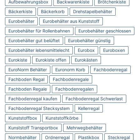
Aufbewahrungsbox
Backwarenkiste
Brötchenkiste
Bäckerkiste
Bäckerkorb
Drehstapelbehälter
Eurobehälter
Eurobehälter aus Kunststoff
Eurobehälter für Rollenbahnen
Eurobehälter geschlossen
Eurobehälter gut belüftet
Eurobehälter günstig
Eurobehälter lebensmittelecht
Eurobox
Euroboxen
Eurokiste
Eurokiste offen
Eurokästen
EuroNorm Behälter
Euronorm Korb
Fachbodenregal
Fachboden Regal
Fachbodenregale
Fachboden Regale
Fachbodenregalen
Fachbodenregal kaufen
Fachbodenregal Schwerlast
Fachbodenregal Stecksystem
Kellerregal
Kunststoffbox
Kunststoffkörbe
Kunststoff Transportbox
Mehrwegbehälter
Normbehälter
Ordnerregal
Plastikbox
Steckregal