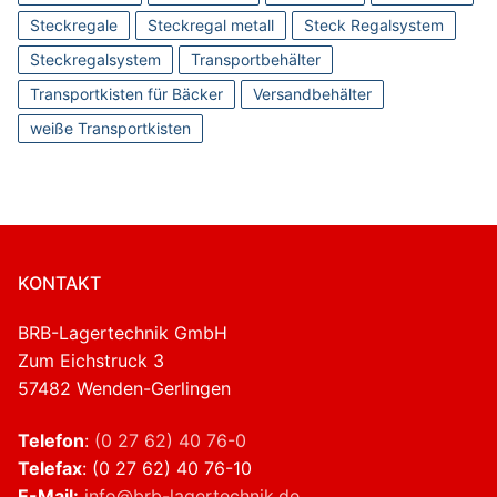
Steckregale
Steckregal metall
Steck Regalsystem
Steckregalsystem
Transportbehälter
Transportkisten für Bäcker
Versandbehälter
weiße Transportkisten
KONTAKT
BRB-Lagertechnik GmbH
Zum Eichstruck 3
57482 Wenden-Gerlingen
Telefon
:
(0 27 62) 40 76-0
Telefax
: (0 27 62) 40 76-10
E-Mail:
info@brb-lagertechnik.de