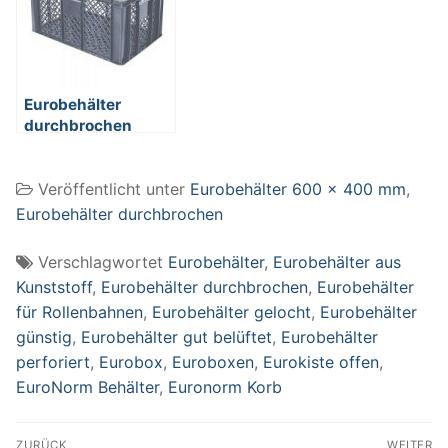
rot
Eurobehälter
durchbrochen
EC64320PC, 4
Durchfaßgriffe,
Veröffentlicht unter
Eurobehälter 600 x 400 mm
,
LxBxH 600 x 400 x
320 mm, 63 Liter,
Eurobehälter durchbrochen
grau
Verschlagwortet
Eurobehälter
,
Eurobehälter aus
Kunststoff
,
Eurobehälter durchbrochen
,
Eurobehälter
für Rollenbahnen
,
Eurobehälter gelocht
,
Eurobehälter
günstig
,
Eurobehälter gut belüftet
,
Eurobehälter
perforiert
,
Eurobox
,
Euroboxen
,
Eurokiste offen
,
EuroNorm Behälter
,
Euronorm Korb
Beitragsnavigation
ZURÜCK
WEITER