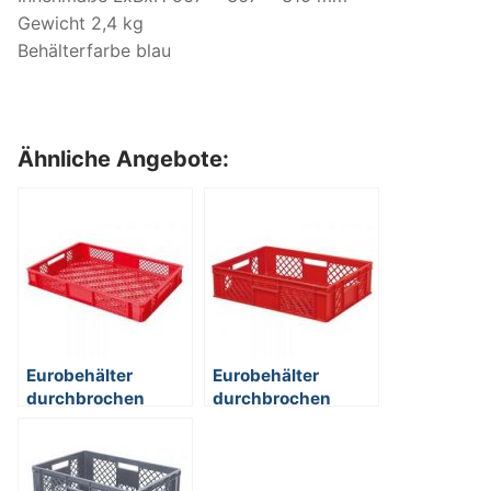
Gewicht 2,4 kg
Behälterfarbe blau
Ähnliche Angebote:
Eurobehälter
Eurobehälter
durchbrochen
durchbrochen
EC64090PC, 2
EC64150PC, 4
Durchfaßgriffe,
Durchfaßgriffe,
LxBxH 600 x 400 x
LxBxH 600 x 400 x
90 mm, 15 Liter, rot
150 mm, 27 Liter,