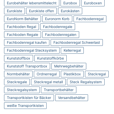
Eurobehälter lebensmittelecht
Eurobox
Euroboxen
Eurokiste
Eurokiste offen
Eurokästen
EuroNorm Behälter
Euronorm Korb
Fachbodenregal
Fachboden Regal
Fachbodenregale
Fachboden Regale
Fachbodenregalen
Fachbodenregal kaufen
Fachbodenregal Schwerlast
Fachbodenregal Stecksystem
Kellerregal
Kunststoffbox
Kunststoffkörbe
Kunststoff Transportbox
Mehrwegbehälter
Normbehälter
Ordnerregal
Plastikbox
Steckregal
Steckregale
Steckregal metall
Steck Regalsystem
Steckregalsystem
Transportbehälter
Transportkisten für Bäcker
Versandbehälter
weiße Transportkisten