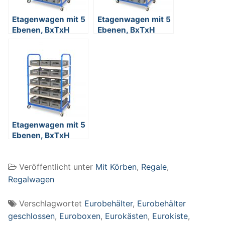
Etagenwagen mit 5
Etagenwagen mit 5
Ebenen, BxTxH
Ebenen, BxTxH
1050x500x1450
1050x500x1450
mm, 4 Lenkrollen,
mm, 2 Lenkrollen
bestückt mit 10
mit
Euroboxen BxTxH
Feststellbremse, 2
600x400x150 mm,
Bockrollen,
durchbrochen, mit
bestückt mit 10
Durchfassgriffen
Euroboxen BxTxH
600x400x150 mm,
Etagenwagen mit 5
durchbrochen, mit
Ebenen, BxTxH
Durchfassgriffen
1050x500x1450
mm, 4 Lenkrollen,
Veröffentlicht unter
Mit Körben
,
Regale
,
bestückt mit 15
Euroboxen BxTxH
Regalwagen
400x300x125 mm,
durchbrochen, mit
Verschlagwortet
Eurobehälter
,
Eurobehälter
Durchfassgriffen
geschlossen
,
Euroboxen
,
Eurokästen
,
Eurokiste
,