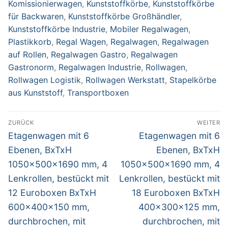
Komissionierwagen
,
Kunststoffkörbe
,
Kunststoffkörbe
für Backwaren
,
Kunststoffkörbe Großhändler
,
Kunststoffkörbe Industrie
,
Mobiler Regalwagen
,
Plastikkorb
,
Regal Wagen
,
Regalwagen
,
Regalwagen
auf Rollen
,
Regalwagen Gastro
,
Regalwagen
Gastronorm
,
Regalwagen Industrie
,
Rollwagen
,
Rollwagen Logistik
,
Rollwagen Werkstatt
,
Stapelkörbe
aus Kunststoff
,
Transportboxen
Beitragsnavigation
ZURÜCK
WEITER
Vorheriger
Nächster
Etagenwagen mit 6
Etagenwagen mit 6
Beitrag:
Beitrag:
Ebenen, BxTxH
Ebenen, BxTxH
1050x500x1690 mm, 4
1050x500x1690 mm, 4
Lenkrollen, bestückt mit
Lenkrollen, bestückt mit
12 Euroboxen BxTxH
18 Euroboxen BxTxH
600x400x150 mm,
400x300x125 mm,
durchbrochen, mit
durchbrochen, mit