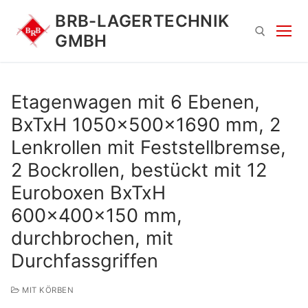
Zum
BRB-LAGERTECHNIK
Inhalt
GMBH
springen
Suchen nach:
Etagenwagen mit 6 Ebenen,
BxTxH 1050x500x1690 mm, 2
Lenkrollen mit Feststellbremse,
2 Bockrollen, bestückt mit 12
Euroboxen BxTxH
600x400x150 mm,
Suchen
durchbrochen, mit
nach:
Durchfassgriffen
MIT KÖRBEN