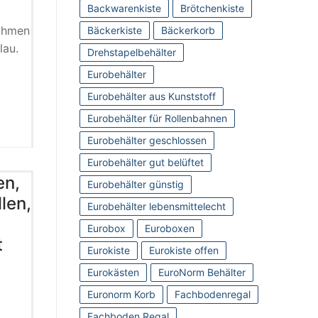
Backwarenkiste
Brötchenkiste
rahmen
Bäckerkiste
Bäckerkorb
lau.
Drehstapelbehälter
Eurobehälter
Eurobehälter aus Kunststoff
Eurobehälter für Rollenbahnen
Eurobehälter geschlossen
Eurobehälter gut belüftet
en,
Eurobehälter günstig
len,
Eurobehälter lebensmittelecht
Eurobox
Euroboxen
t
Eurokiste
Eurokiste offen
Eurokästen
EuroNorm Behälter
Euronorm Korb
Fachbodenregal
Fachboden Regal