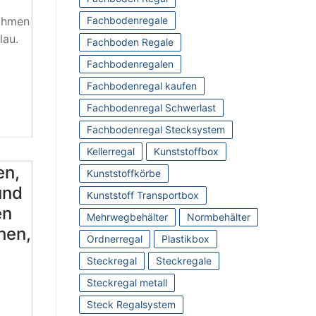
rahmen
Fachbodenregale
lau.
Fachboden Regale
Fachbodenregalen
Fachbodenregal kaufen
Fachbodenregal Schwerlast
Fachbodenregal Stecksystem
Kellerregal
Kunststoffbox
en,
Kunststoffkörbe
und
Kunststoff Transportbox
en
Mehrwegbehälter
Normbehälter
hen,
Ordnerregal
Plastikbox
Steckregal
Steckregale
Steckregal metall
Steck Regalsystem