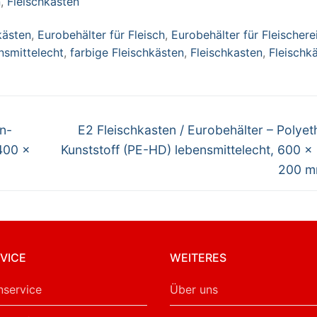
n
,
Fleischkästen
bensmittelecht,
0 x 400 x 200
, weiß
kästen
,
Eurobehälter für Fleisch
,
Eurobehälter für Fleischere
nsmittelecht
,
farbige Fleischkästen
,
Fleischkasten
,
Fleischk
Nächster
en-
E2 Fleischkasten / Eurobehälter – Polyet
Beitrag:
 400 x
Kunststoff (PE-HD) lebensmittelecht, 600 x
200 m
VICE
WEITERES
service
Über uns