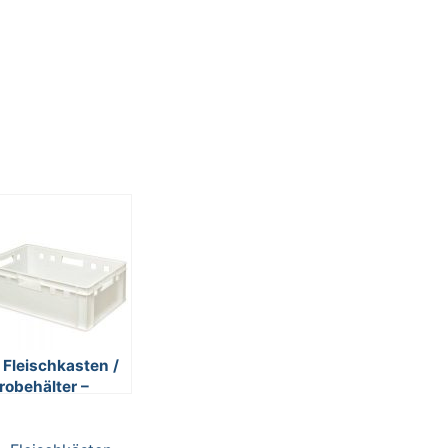
 Fleischkasten /
robehälter –
lyethylen-
nststoff (PE-HD)