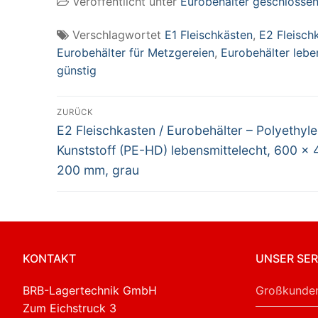
Veröffentlicht unter
Eurobehälter geschlosse
lebensmittelecht,
lebensmittelecht,
le
600 x 400 x 200
600 x 400 x 200
60
mm, blau
mm, rot
mm
Verschlagwortet
E1 Fleischkästen
,
E2 Fleisch
Eurobehälter für Metzgereien
,
Eurobehälter lebe
günstig
Beitragsnavigation
ZURÜCK
Vorheriger
E2 Fleischkasten / Eurobehälter – Polyethyl
Beitrag:
Kunststoff (PE-HD) lebensmittelecht, 600 x
200 mm, grau
KONTAKT
UNSER SER
BRB-Lagertechnik GmbH
Großkunden
Zum Eichstruck 3