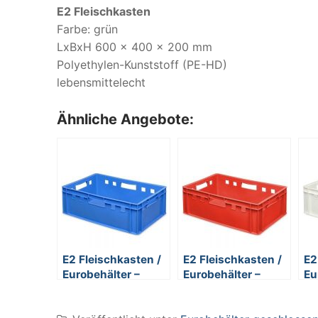
E2 Fleischkasten
Farbe: grün
LxBxH 600 x 400 x 200 mm
Polyethylen-Kunststoff (PE-HD)
lebensmittelecht
Ähnliche Angebote:
E2 Fleischkasten /
E2 Fleischkasten /
E2
Eurobehälter –
Eurobehälter –
Eu
Polyethylen-
Polyethylen-
Po
Kunststoff (PE-HD)
Kunststoff (PE-HD)
Ku