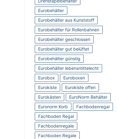
Drehstapelbehälter
Eurobehälter
Eurobehälter aus Kunststoff
Eurobehälter für Rollenbahnen
Eurobehälter geschlossen
Eurobehälter gut belüftet
Eurobehälter günstig
Eurobehälter lebensmittelecht
Eurobox
Euroboxen
Eurokiste
Eurokiste offen
Eurokästen
EuroNorm Behälter
Euronorm Korb
Fachbodenregal
Fachboden Regal
Fachbodenregale
Fachboden Regale