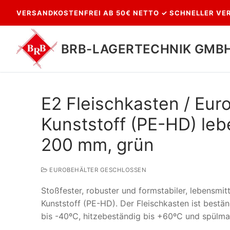
Zum
VERSANDKOSTENFREI AB 50€ NETTO ✓ SCHNELLER VER
Inhalt
springen
BRB-LAGERTECHNIK GMB
E2 Fleischkasten / Eur
Kunststoff (PE-HD) leb
200 mm, grün
EUROBEHÄLTER GESCHLOSSEN
Suchen
Stoßfester, robuster und formstabiler, lebensmit
nach:
Kunststoff (PE-HD). Der Fleischkasten ist bestä
bis -40ºC, hitzebeständig bis +60ºC und spülma