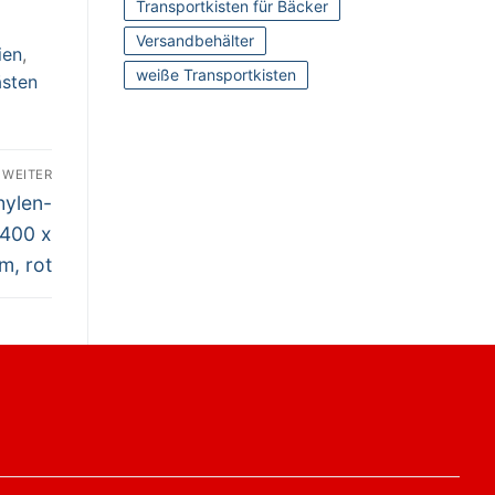
Transportkisten für Bäcker
Versandbehälter
ien
,
weiße Transportkisten
ästen
WEITER
hylen-
 400 x
m, rot