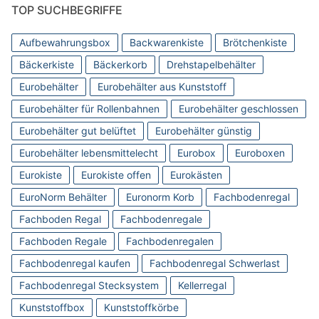
TOP SUCHBEGRIFFE
Aufbewahrungsbox
Backwarenkiste
Brötchenkiste
Bäckerkiste
Bäckerkorb
Drehstapelbehälter
Eurobehälter
Eurobehälter aus Kunststoff
Eurobehälter für Rollenbahnen
Eurobehälter geschlossen
Eurobehälter gut belüftet
Eurobehälter günstig
Eurobehälter lebensmittelecht
Eurobox
Euroboxen
Eurokiste
Eurokiste offen
Eurokästen
EuroNorm Behälter
Euronorm Korb
Fachbodenregal
Fachboden Regal
Fachbodenregale
Fachboden Regale
Fachbodenregalen
Fachbodenregal kaufen
Fachbodenregal Schwerlast
Fachbodenregal Stecksystem
Kellerregal
Kunststoffbox
Kunststoffkörbe