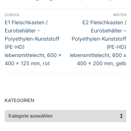
Beitragsnavigation
ZURÜCK
WEITER
Vorheriger
Nächster
E1 Fleischkasten /
E2 Fleischkasten /
Beitrag:
Beitrag:
Eurobehälter –
Eurobehälter –
Polyethylen-Kunststoff
Polyethylen-Kunststoff
(PE-HD)
(PE-HD)
lebensmittelecht, 600 x
lebensmittelecht, 600 x
400 x 125 mm, rot
400 x 200 mm, gelb
KATEGORIEN
Kategorien