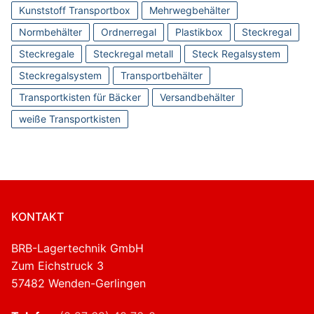
Kunststoff Transportbox
Mehrwegbehälter
Normbehälter
Ordnerregal
Plastikbox
Steckregal
Steckregale
Steckregal metall
Steck Regalsystem
Steckregalsystem
Transportbehälter
Transportkisten für Bäcker
Versandbehälter
weiße Transportkisten
KONTAKT
BRB-Lagertechnik GmbH
Zum Eichstruck 3
57482 Wenden-Gerlingen