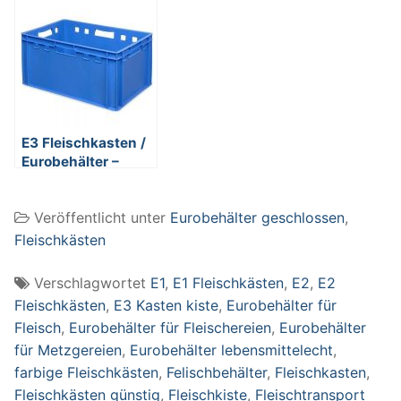
Kunststoff (PE-HD)
Kunststoff (PE-HD)
lebensmittelecht,
lebensmittelecht,
600 x 400 x 200
600 x 400 x 200
mm, rot
mm, weiß
E3 Fleischkasten /
Eurobehälter –
Polyethylen-
Kunststoff (PE-HD)
Veröffentlicht unter
Eurobehälter geschlossen
,
lebensmittelecht,
600 x 400 x 300
Fleischkästen
mm, blau
Verschlagwortet
E1
,
E1 Fleischkästen
,
E2
,
E2
Fleischkästen
,
E3 Kasten kiste
,
Eurobehälter für
Fleisch
,
Eurobehälter für Fleischereien
,
Eurobehälter
für Metzgereien
,
Eurobehälter lebensmittelecht
,
farbige Fleischkästen
,
Felischbehälter
,
Fleischkasten
,
Fleischkästen günstig
,
Fleischkiste
,
Fleischtransport