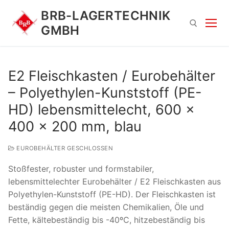
Zum
BRB-LAGERTECHNIK
Inhalt
GMBH
springen
Suchen nach:
E2 Fleischkasten / Eurobehälter
– Polyethylen-Kunststoff (PE-
HD) lebensmittelecht, 600 x
400 x 200 mm, blau
EUROBEHÄLTER GESCHLOSSEN
Suchen
Stoßfester, robuster und formstabiler,
nach:
lebensmittelechter Eurobehälter / E2 Fleischkasten aus
Polyethylen-Kunststoff (PE-HD). Der Fleischkasten ist
beständig gegen die meisten Chemikalien, Öle und
Fette, kältebeständig bis -40ºC, hitzebeständig bis