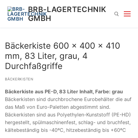
Zum
BRB-LAGERTECHNIK
Inhalt
GMBH
springen
Suchen nach:
Bäckerkiste 600 x 400 x 410
mm, 83 Liter, grau, 4
Durchfaßgriffe
BÄCKERKISTEN
Bäckerkiste aus PE-D, 83 Liter Inhalt, Farbe: grau
Suchen
Bäckerkisten sind durchbrochene Eurobehälter die auf
nach:
das Maß von Euro-Paletten abgestimmt sind.
Bäckerkisten sind aus Polyethylen-Kunststoff (PE-HD)
hergestellt, spülmaschinenfest, schlag- und bruchfest,
kältebeständig bis -40ºC, hitzebeständig bis +60ºC