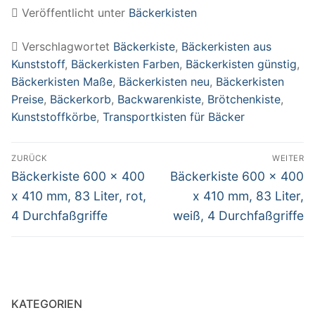
Durchfaßgriffe
Veröffentlicht unter
Bäckerkisten
Verschlagwortet
Bäckerkiste
,
Bäckerkisten aus
Kunststoff
,
Bäckerkisten Farben
,
Bäckerkisten günstig
,
Bäckerkisten Maße
,
Bäckerkisten neu
,
Bäckerkisten
Preise
,
Bäckerkorb
,
Backwarenkiste
,
Brötchenkiste
,
Kunststoffkörbe
,
Transportkisten für Bäcker
Beitragsnavigation
ZURÜCK
WEITER
Vorheriger
Nächster
Bäckerkiste 600 x 400
Bäckerkiste 600 x 400
Beitrag:
Beitrag:
x 410 mm, 83 Liter, rot,
x 410 mm, 83 Liter,
4 Durchfaßgriffe
weiß, 4 Durchfaßgriffe
KATEGORIEN