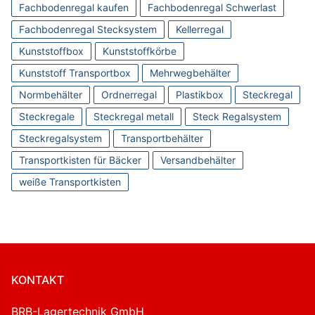
Fachbodenregal kaufen
Fachbodenregal Schwerlast
Fachbodenregal Stecksystem
Kellerregal
Kunststoffbox
Kunststoffkörbe
Kunststoff Transportbox
Mehrwegbehälter
Normbehälter
Ordnerregal
Plastikbox
Steckregal
Steckregale
Steckregal metall
Steck Regalsystem
Steckregalsystem
Transportbehälter
Transportkisten für Bäcker
Versandbehälter
weiße Transportkisten
KONTAKT
BRB-Lagertechnik GmbH