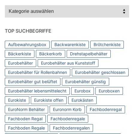
Kategorien
TOP SUCHBEGRIFFE
Aufbewahrungsbox
Backwarenkiste
Brötchenkiste
Bäckerkiste
Bäckerkorb
Drehstapelbehälter
Eurobehälter
Eurobehälter aus Kunststoff
Eurobehälter für Rollenbahnen
Eurobehälter geschlossen
Eurobehälter gut belüftet
Eurobehälter günstig
Eurobehälter lebensmittelecht
Eurobox
Euroboxen
Eurokiste
Eurokiste offen
Eurokästen
EuroNorm Behälter
Euronorm Korb
Fachbodenregal
Fachboden Regal
Fachbodenregale
Fachboden Regale
Fachbodenregalen