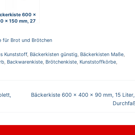
ckerkiste 600 x
0 x 150 mm, 27
ter, braun, 4
rchfaßgriffe
 für Brot und Brötchen
s Kunststoff
,
Bäckerkisten günstig
,
Bäckerkisten Maße
,
rb
,
Backwarenkiste
,
Brötchenkiste
,
Kunststoffkörbe
,
Nächster
lett,
Bäckerkiste 600 x 400 x 90 mm, 15 Liter,
Beitrag:
Durchfaß