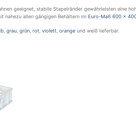
ahnen geeignet, stabile Stapelränder gewährleisten eine ho
mit nahezu allen gängigen Behältern im
Euro-Maß 600 x 40
lb
,
grau
,
grün
,
rot
,
violett
,
orange
und weiß lieferbar.