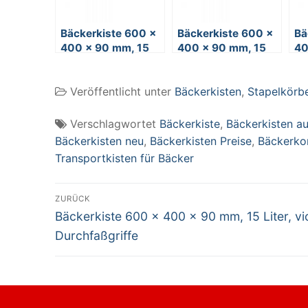
Bäckerkiste 600 x
Bäckerkiste 600 x
Bä
400 x 90 mm, 15
400 x 90 mm, 15
40
Liter, grün,
Liter, orange,
Li
Durchfaßgriffe
Durchfaßgriffe
Du
Veröffentlicht unter
Bäckerkisten
,
Stapelkörbe
Verschlagwortet
Bäckerkiste
,
Bäckerkisten au
Bäckerkisten neu
,
Bäckerkisten Preise
,
Bäckerko
Transportkisten für Bäcker
Beitragsnavigation
ZURÜCK
Vorheriger
Bäckerkiste 600 x 400 x 90 mm, 15 Liter, vio
Beitrag:
Durchfaßgriffe