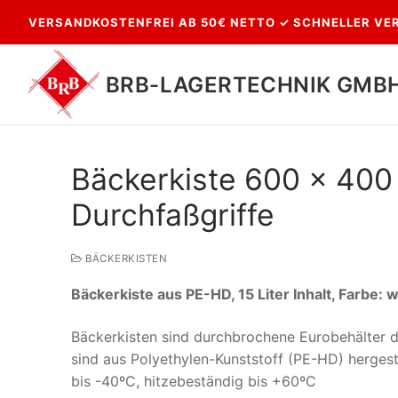
Zum
VERSANDKOSTENFREI AB 50€ NETTO ✓ SCHNELLER VER
Inhalt
springen
BRB-LAGERTECHNIK GMB
Bäckerkiste 600 x 400 
Durchfaßgriffe
BÄCKERKISTEN
Bäckerkiste aus PE-HD, 15 Liter Inhalt, Farbe: 
Suchen
nach:
Bäckerkisten sind durchbrochene Eurobehälter d
sind aus Polyethylen-Kunststoff (PE-HD) hergest
bis -40ºC, hitzebeständig bis +60ºC