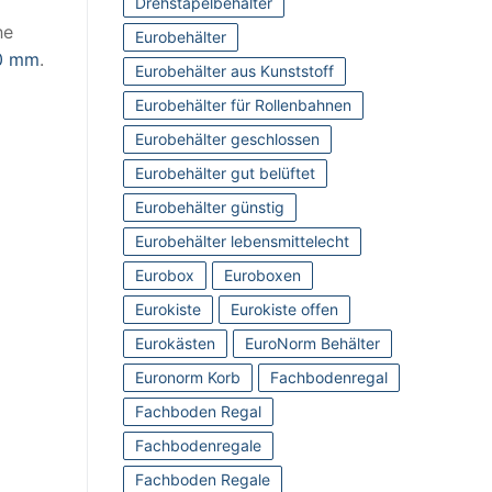
Drehstapelbehälter
he
Eurobehälter
0 mm
.
Eurobehälter aus Kunststoff
Eurobehälter für Rollenbahnen
Eurobehälter geschlossen
Eurobehälter gut belüftet
Eurobehälter günstig
Eurobehälter lebensmittelecht
Eurobox
Euroboxen
Eurokiste
Eurokiste offen
Eurokästen
EuroNorm Behälter
Euronorm Korb
Fachbodenregal
Fachboden Regal
Fachbodenregale
Fachboden Regale