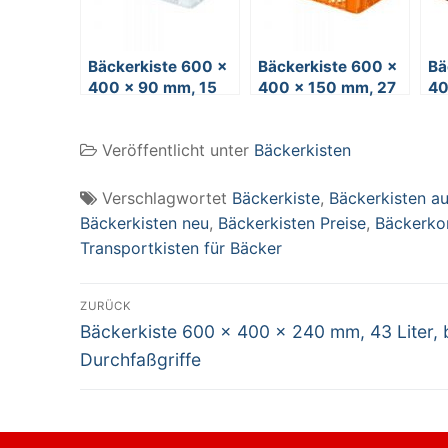
Bäckerkiste 600 x
Bäckerkiste 600 x
Bä
400 x 90 mm, 15
400 x 150 mm, 27
40
Liter, weiß,
Liter, orange, 4
Li
Durchfaßgriffe
Durchfaßgriffe
Du
Veröffentlicht unter
Bäckerkisten
Verschlagwortet
Bäckerkiste
,
Bäckerkisten au
Bäckerkisten neu
,
Bäckerkisten Preise
,
Bäckerko
Transportkisten für Bäcker
Beitragsnavigation
ZURÜCK
Vorheriger
Bäckerkiste 600 x 400 x 240 mm, 43 Liter, b
Beitrag:
Durchfaßgriffe