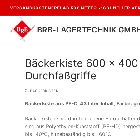
Zum
VERSANDKOSTENFREI AB 50€ NETTO ✓ SCHNELLER VER
Inhalt
springen
BRB-LAGERTECHNIK GMB
Bäckerkiste 600 x 400 
Durchfaßgriffe
BÄCKERKISTEN
Bäckerkiste aus PE-D, 43 Liter Inhalt, Farbe: g
Suchen
nach:
Bäckerkisten sind durchbrochene Eurobehälter d
sind aus Polyethylen-Kunststoff (PE-HD) hergest
bis -40ºC, hitzebeständig bis +60ºC