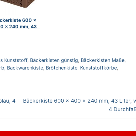
ckerkiste 600 x
0 x 240 mm, 43
ter, braun, 4
rchfaßgriffe
s Kunststoff
,
Bäckerkisten günstig
,
Bäckerkisten Maße
,
rb
,
Backwarenkiste
,
Brötchenkiste
,
Kunststoffkörbe
,
Nächster
lau, 4
Bäckerkiste 600 x 400 x 240 mm, 43 Liter, vi
Beitrag:
4 Durchfaß