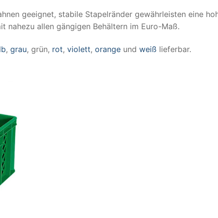
ahnen geeignet, stabile Stapelränder gewährleisten eine ho
mit nahezu allen gängigen Behältern im Euro-Maß.
lb
,
grau
, grün,
rot
,
violett
,
orange
und
weiß
lieferbar.