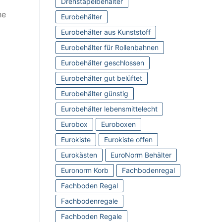
Drehstapelbehälter
he
Eurobehälter
Eurobehälter aus Kunststoff
Eurobehälter für Rollenbahnen
Eurobehälter geschlossen
Eurobehälter gut belüftet
Eurobehälter günstig
Eurobehälter lebensmittelecht
Eurobox
Euroboxen
Eurokiste
Eurokiste offen
Eurokästen
EuroNorm Behälter
Euronorm Korb
Fachbodenregal
Fachboden Regal
Fachbodenregale
Fachboden Regale