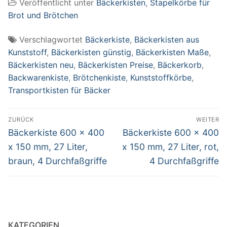
Veröffentlicht unter
Bäckerkisten
,
Stapelkörbe für
Brot und Brötchen
Verschlagwortet
Bäckerkiste
,
Bäckerkisten aus
Kunststoff
,
Bäckerkisten günstig
,
Bäckerkisten Maße
,
Bäckerkisten neu
,
Bäckerkisten Preise
,
Bäckerkorb
,
Backwarenkiste
,
Brötchenkiste
,
Kunststoffkörbe
,
Transportkisten für Bäcker
Beitragsnavigation
ZURÜCK
WEITER
Vorheriger
Nächster
Bäckerkiste 600 x 400
Bäckerkiste 600 x 400
Beitrag:
Beitrag:
x 150 mm, 27 Liter,
x 150 mm, 27 Liter, rot,
braun, 4 Durchfaßgriffe
4 Durchfaßgriffe
KATEGORIEN