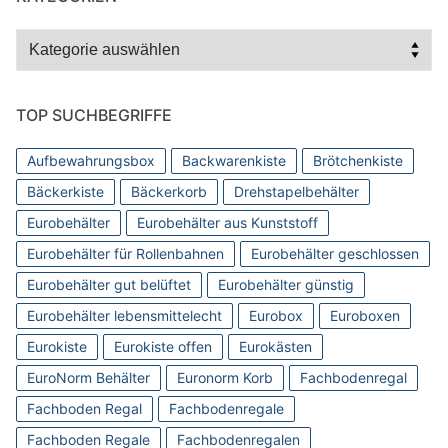
Kategorien
TOP SUCHBEGRIFFE
Aufbewahrungsbox
Backwarenkiste
Brötchenkiste
Bäckerkiste
Bäckerkorb
Drehstapelbehälter
Eurobehälter
Eurobehälter aus Kunststoff
Eurobehälter für Rollenbahnen
Eurobehälter geschlossen
Eurobehälter gut belüftet
Eurobehälter günstig
Eurobehälter lebensmittelecht
Eurobox
Euroboxen
Eurokiste
Eurokiste offen
Eurokästen
EuroNorm Behälter
Euronorm Korb
Fachbodenregal
Fachboden Regal
Fachbodenregale
Fachboden Regale
Fachbodenregalen