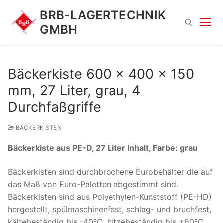
Zum
BRB-LAGERTECHNIK
Inhalt
GMBH
springen
Suchen nach:
Bäckerkiste 600 x 400 x 150
mm, 27 Liter, grau, 4
Durchfaßgriffe
BÄCKERKISTEN
Bäckerkiste aus PE-D, 27 Liter Inhalt, Farbe: grau
Suchen
nach:
Bäckerkisten sind durchbrochene Eurobehälter die auf
das Maß von Euro-Paletten abgestimmt sind.
Bäckerkisten sind aus Polyethylen-Kunststoff (PE-HD)
hergestellt, spülmaschinenfest, schlag- und bruchfest,
kältebeständig bis -40ºC, hitzebeständig bis +60ºC