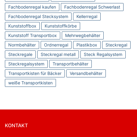
Fachbodenregal kaufen
Fachbodenregal Schwerlast
Fachbodenregal Stecksystem
Kellerregal
Kunststoffbox
Kunststoffkörbe
Kunststoff Transportbox
Mehrwegbehälter
Normbehälter
Ordnerregal
Plastikbox
Steckregal
Steckregale
Steckregal metall
Steck Regalsystem
Steckregalsystem
Transportbehälter
Transportkisten für Bäcker
Versandbehälter
weiße Transportkisten
KONTAKT