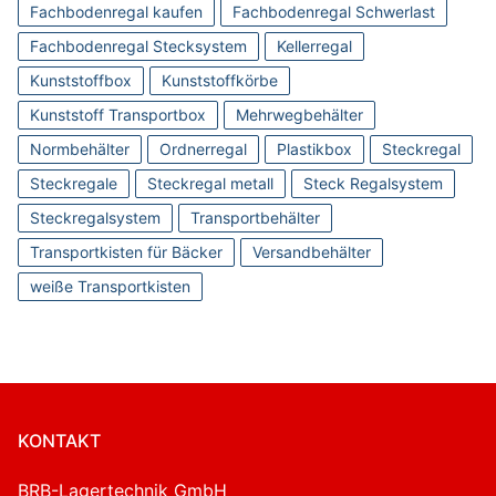
Fachbodenregal kaufen
Fachbodenregal Schwerlast
Fachbodenregal Stecksystem
Kellerregal
Kunststoffbox
Kunststoffkörbe
Kunststoff Transportbox
Mehrwegbehälter
Normbehälter
Ordnerregal
Plastikbox
Steckregal
Steckregale
Steckregal metall
Steck Regalsystem
Steckregalsystem
Transportbehälter
Transportkisten für Bäcker
Versandbehälter
weiße Transportkisten
KONTAKT
BRB-Lagertechnik GmbH