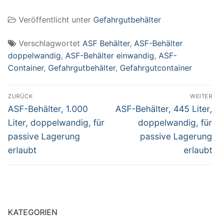
passive Lagerung
Veröffentlicht unter
Gefahrgutbehälter
erlaubt
Verschlagwortet
ASF Behälter
,
ASF-Behälter
doppelwandig
,
ASF-Behälter einwandig
,
ASF-
Container
,
Gefahrgutbehälter
,
Gefahrgutcontainer
Beitragsnavigation
ZURÜCK
WEITER
Vorheriger
Nächster
ASF-Behälter, 1.000
ASF-Behälter, 445 Liter,
Beitrag:
Beitrag:
Liter, doppelwandig, für
doppelwandig, für
passive Lagerung
passive Lagerung
erlaubt
erlaubt
KATEGORIEN