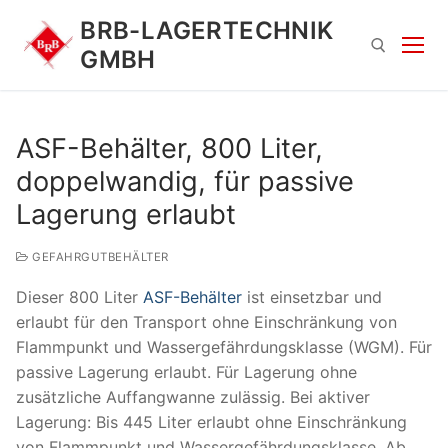
Zum
BRB-LAGERTECHNIK
Inhalt
GMBH
springen
Suchen nach:
ASF-Behälter, 800 Liter,
doppelwandig, für passive
Lagerung erlaubt
GEFAHRGUTBEHÄLTER
Dieser 800 Liter
ASF-Behälter
ist einsetzbar und
Suchen
erlaubt für den Transport ohne Einschränkung von
nach:
Flammpunkt und Wassergefährdungsklasse (WGM). Für
passive Lagerung erlaubt. Für Lagerung ohne
zusätzliche Auffangwanne zulässig. Bei aktiver
Lagerung: Bis 445 Liter erlaubt ohne Einschränkung
von Flammpunkt und Wassergefährdungsklasse. Ab