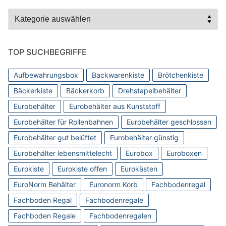
Kategorien
TOP SUCHBEGRIFFE
Aufbewahrungsbox
Backwarenkiste
Brötchenkiste
Bäckerkiste
Bäckerkorb
Drehstapelbehälter
Eurobehälter
Eurobehälter aus Kunststoff
Eurobehälter für Rollenbahnen
Eurobehälter geschlossen
Eurobehälter gut belüftet
Eurobehälter günstig
Eurobehälter lebensmittelecht
Eurobox
Euroboxen
Eurokiste
Eurokiste offen
Eurokästen
EuroNorm Behälter
Euronorm Korb
Fachbodenregal
Fachboden Regal
Fachbodenregale
Fachboden Regale
Fachbodenregalen