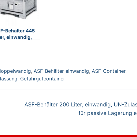
F-Behälter 445
ter, einwandig,
-Zulassung, für
ssive Lagerung
laubt
doppelwandig
,
ASF-Behälter einwandig
,
ASF-Container
,
lassung
,
Gefahrgutcontainer
Nächster
ASF-Behälter 200 Liter, einwandig, UN-Zula
Beitrag:
für passive Lagerung e