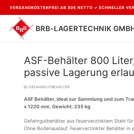
Zum
VERSANDKOSTENFREI AB 50€ NETTO ✓ SCHNELLER VER
Inhalt
springen
BRB-LAGERTECHNIK GMB
ASF-Behälter 800 Liter
passive Lagerung erla
GEFAHRGUTBEHÄLTER
ASF Behälter, ideal zur Sammlung und zum Tran
Suchen
x 1220 mm, Gewicht: 235 kg
nach:
Gefahrgutbehälter aus feuerverzinktem Stahl fü
Ohne Bodenauslauf. Feuerverzinkter Behälter i