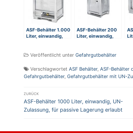
ASF-Behälter 1.000
ASF-Behälter 200
AS
Liter, einwandig,
Liter, einwandig,
Li
Bodenauslauf/Untenentleerung,
UN-Zulassung, für
UN
f. passive
passive Lagerung
pa
Veröffentlicht unter
Gefahrgutbehälter
Lagerung, UN-
erlaubt
er
Zulassung
Verschlagwortet
ASF Behälter
,
ASF-Behälter 
Gefahrgutbehälter
,
Gefahrgutbehälter mit UN-Zu
Beitragsnavigation
ZURÜCK
Vorheriger
ASF-Behälter 1000 Liter, einwandig, UN-
Beitrag:
Zulassung, für passive Lagerung erlaubt