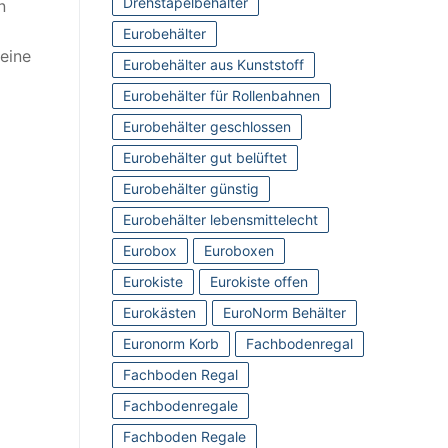
Drehstapelbehälter
n
Eurobehälter
 eine
Eurobehälter aus Kunststoff
Eurobehälter für Rollenbahnen
Eurobehälter geschlossen
Eurobehälter gut belüftet
Eurobehälter günstig
Eurobehälter lebensmittelecht
Eurobox
Euroboxen
Eurokiste
Eurokiste offen
Eurokästen
EuroNorm Behälter
Euronorm Korb
Fachbodenregal
Fachboden Regal
Fachbodenregale
Fachboden Regale