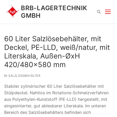
Zum
BRB-LAGERTECHNIK
Inhalt
GMBH
springen
Suchen nach:
60 Liter Salzlösebehälter, mit
Deckel, PE-LLD, weiß/natur, mit
Literskala, Außen-ØxH
420/480×580 mm
SALZLÖSEBEHÄLTER
Suchen
Stabiler zylindrischer 60 Liter Salzlösebehälter mit
nach:
Stülpdeckel. Nahtlos im Rotations-Schmelzverfahren
aus Polyethylen-Kunststoff (PE-LLD) hergestellt, mit
eingesinterter, gut ablesbarer Literskala. Im unteren
Bereich des Salzlösebehälters befinden sich