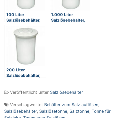
100 Liter
1.000 Liter
Salzlösebehälter,
Salzlösebehälter,
mit Deckel, PE-LLD,
mit Deckel, PE-LLD,
weiß/natur, mit
weiß/natur, mit
Literskala, Außen-
Literskala, Außen-
ØxH 450/520×780
ØxH
mm
1150/1280×1150
mm
200 Liter
Salzlösebehälter,
mit Deckel, PE-LLD,
weiß/natur, mit
Veröffentlicht unter
Salzlösebehälter
Literskala, Außen-
ØxH
550/645×1010 mm
Verschlagwortet
Behälter zum Salz auflösen
,
Salzlösebehälter
,
Salzlösetonne
,
Salztonne
,
Tonne für
Salzlake
,
Tonne zum Salzlösen