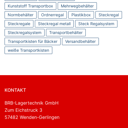
Kunststoff Transportbox
Mehrwegbehälter
Normbehälter
Ordnerregal
Plastikbox
Steckregal
Steckregale
Steckregal metall
Steck Regalsystem
Steckregalsystem
Transportbehälter
Transportkisten für Bäcker
Versandbehälter
weiße Transportkisten
KONTAKT
BRB-Lagertechnik GmbH
Zum Eichstruck 3
57482 Wenden-Gerlingen