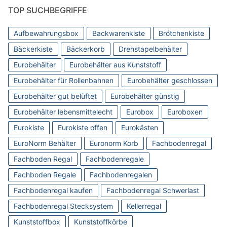
TOP SUCHBEGRIFFE
Aufbewahrungsbox
Backwarenkiste
Brötchenkiste
Bäckerkiste
Bäckerkorb
Drehstapelbehälter
Eurobehälter
Eurobehälter aus Kunststoff
Eurobehälter für Rollenbahnen
Eurobehälter geschlossen
Eurobehälter gut belüftet
Eurobehälter günstig
Eurobehälter lebensmittelecht
Eurobox
Euroboxen
Eurokiste
Eurokiste offen
Eurokästen
EuroNorm Behälter
Euronorm Korb
Fachbodenregal
Fachboden Regal
Fachbodenregale
Fachboden Regale
Fachbodenregalen
Fachbodenregal kaufen
Fachbodenregal Schwerlast
Fachbodenregal Stecksystem
Kellerregal
Kunststoffbox
Kunststoffkörbe