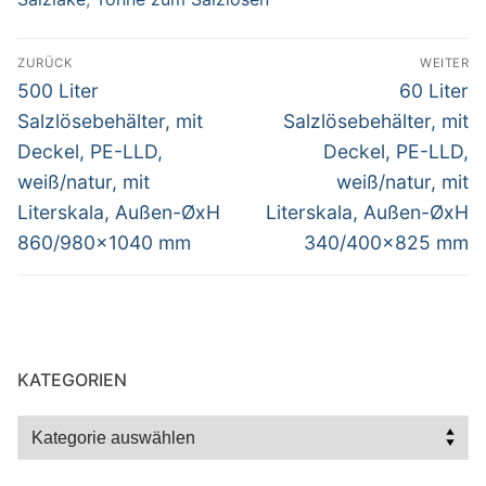
Beitragsnavigation
ZURÜCK
WEITER
Vorheriger
Nächster
500 Liter
60 Liter
Beitrag:
Beitrag:
Salzlösebehälter, mit
Salzlösebehälter, mit
Deckel, PE-LLD,
Deckel, PE-LLD,
weiß/natur, mit
weiß/natur, mit
Literskala, Außen-ØxH
Literskala, Außen-ØxH
860/980×1040 mm
340/400×825 mm
KATEGORIEN
Kategorien