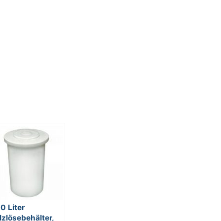
0 Liter
lzlösebehälter,