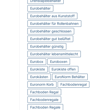
Drehstapelbehälter
Eurobehälter
Eurobehälter aus Kunststoff
Eurobehälter für Rollenbahnen
Eurobehälter geschlossen
Eurobehälter gut belüftet
Eurobehälter günstig
Eurobehälter lebensmittelecht
Eurobox
Euroboxen
Eurokiste
Eurokiste offen
Eurokästen
EuroNorm Behälter
Euronorm Korb
Fachbodenregal
Fachboden Regal
Fachbodenregale
Fachboden Regale