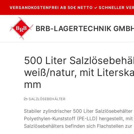
Zum
VERSANDKOSTENFREI AB 50€ NETTO ✓ SCHNELLER VER
Inhalt
springen
BRB-LAGERTECHNIK GMB
500 Liter Salzlösebehäl
weiß/natur, mit Liter
mm
SALZLÖSEBEHÄLTER
Suchen
Stabiler zylindrischer 500 Liter Salzlösebehälte
nach:
Polyethylen-Kunststoff (PE-LLD) hergestellt, mit 
Salzlösebehälters befinden sich Flachstellen z