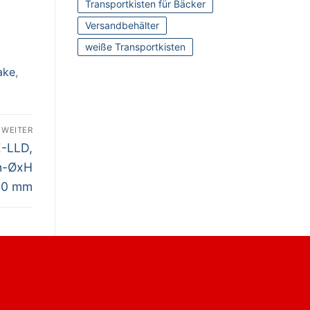
Transportkisten für Bäcker
Versandbehälter
weiße Transportkisten
ake
,
WEITER
E-LLD,
en-ØxH
80 mm