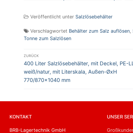
mit Deckel, PE-LLD,
mit Deckel, PE-LLD,
mi
weiß/natur, mit
weiß/natur, mit
we
Veröffentlicht unter
Salzlösebehälter
Literskala, Außen-
Literskala, Außen-
Li
ØxH 450/520×780
ØxH
Ø
mm
1150/1280×1150
55
Verschlagwortet
Behälter zum Salz auflösen
,
mm
Tonne zum Salzlösen
Beitragsnavigation
ZURÜCK
Vorheriger
400 Liter Salzlösebehälter, mit Deckel, PE-L
Beitrag:
weiß/natur, mit Literskala, Außen-ØxH
770/870×1040 mm
KONTAKT
UNSER SER
BRB-Lagertechnik GmbH
Großkunden