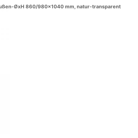
r, Außen-ØxH 860/980×1040 mm, natur-transparent