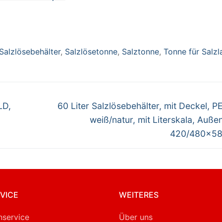
t Deckel, PE-LLD,
iß/natur, mit
terskala, Außen-
xH
0/645×1010 mm
Salzlösebehälter
,
Salzlösetonne
,
Salztonne
,
Tonne für Salzl
Nächster
LD,
60 Liter Salzlösebehälter, mit Deckel, P
Beitrag:
weiß/natur, mit Literskala, Auß
420/480×5
VICE
WEITERES
service
Über uns