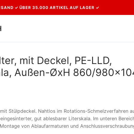
SAND ✓ ÜBER 35.000 ARTIKEL AUF LAGER ✓
H
Suchen nach:
ter, mit Deckel, PE-LLD,
skala, Außen-ØxH 860/980×1
r mit Stülpdeckel. Nahtlos im Rotations-Schmelzverfahren a
eingesinterter, gut ablesbarer Literskala. Im unteren Bereic
ur Montage von Ablaufarmaturen und Anschlussverschraubun