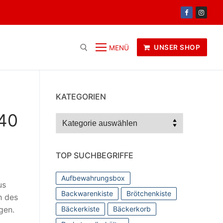
UNSER SHOP
MENÜ
KATEGORIEN
040
Kategorien
TOP SUCHBEGRIFFE
Aufbewahrungsbox
us
Backwarenkiste
Brötchenkiste
h des
gen.
Bäckerkiste
Bäckerkorb