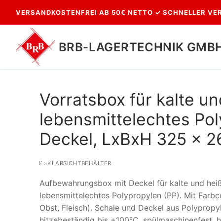
Zum
VERSANDKOSTENFREI AB 50€ NETTO ✓ SCHNELLER VER
Inhalt
springen
BRB-LAGERTECHNIK GMB
Vorratsbox für kalte u
lebensmittelechtes Pol
Deckel, LxBxH 325 x 26
KLARSICHTBEHÄLTER
Suchen
Aufbewahrungsbox mit Deckel für kalte und heiß
nach:
lebensmittelechtes Polypropylen (PP). Mit Farbco
Obst, Fleisch). Schale und Deckel aus Polypropyl
hitzebeständig bis +100°C, spülmaschinenfest, h