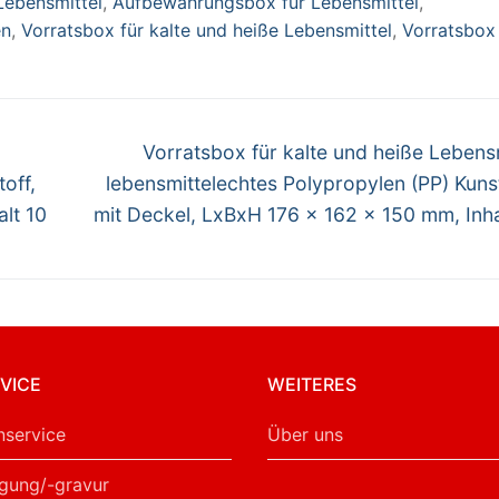
Lebensmittel
,
Aufbewahrungsbox für Lebensmittel
,
176 x 150 mm,
en
,
Vorratsbox für kalte und heiße Lebensmittel
,
Vorratsbox 
halt 6 Liter
Nächster
Vorratsbox für kalte und heiße Lebensm
Beitrag:
off,
lebensmittelechtes Polypropylen (PP) Kunst
lt 10
mit Deckel, LxBxH 176 x 162 x 150 mm, Inha
VICE
WEITERES
service
Über uns
gung/-gravur