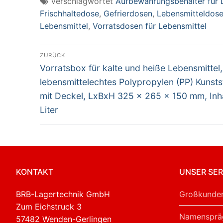
Verschlagwortet
Aufbewahrungsbehälter für 
x 162 x 65 mm,
x 162 x 150 mm,
x 
Frischhaltedose
,
Gefrierdosen
,
Lebensmitteldos
Inhalt 1,8 Liter
Inhalt 4,3 Liter
In
Lebensmittel
,
Vorratsdosen für Lebensmittel
Beitragsnavigation
ZURÜCK
Vorheriger
Vorratsbox für kalte und heiße Lebensmittel,
Beitrag:
lebensmittelechtes Polypropylen (PP) Kunstst
mit Deckel, LxBxH 325 x 265 x 150 mm, Inha
Liter
KONTAKT
UNSER SER
BRB-Lagertechnik GmbH
Großkunden
Zum Eichstruck 3
Namensprä
57482 Wenden-Gerlingen