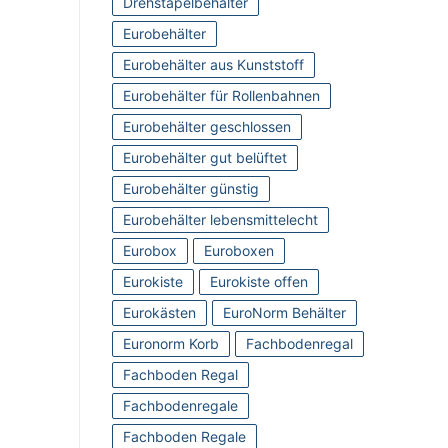
Drehstapelbehälter
Eurobehälter
Eurobehälter aus Kunststoff
Eurobehälter für Rollenbahnen
Eurobehälter geschlossen
Eurobehälter gut belüftet
Eurobehälter günstig
Eurobehälter lebensmittelecht
Eurobox
Euroboxen
Eurokiste
Eurokiste offen
Eurokästen
EuroNorm Behälter
Euronorm Korb
Fachbodenregal
Fachboden Regal
Fachbodenregale
Fachboden Regale