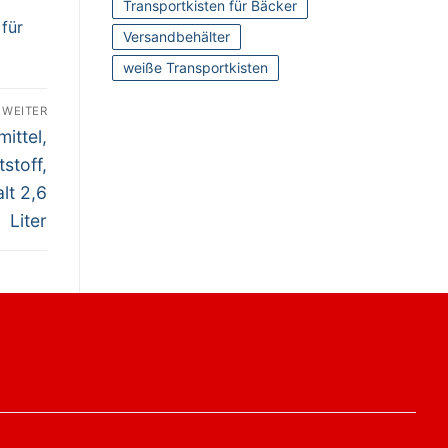
Transportkisten für Bäcker
für
Versandbehälter
weiße Transportkisten
WEITER
ittel,
stoff,
lt 2,6
Liter