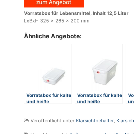
Vorratsbox für Lebensmittel, Inhalt 12,5 Liter
LxBxH 325 x 265 x 200 mm
Ähnliche Angebote:
Vorratsbox für kalte
Vorratsbox für kalte
Vo
und heiße
und heiße
un
Lebensmittel,
Lebensmittel,
Le
lebensmittelechtes
lebensmittelechtes
le
Veröffentlicht unter
Klarsichtbehälter
,
Klarsic
Polypropylen (PP)
Polypropylen (PP)
Po
Kunststoff, mit
Kunststoff, mit
Ku
Deckel, LxBxH 265
Deckel, LxBxH 265
De