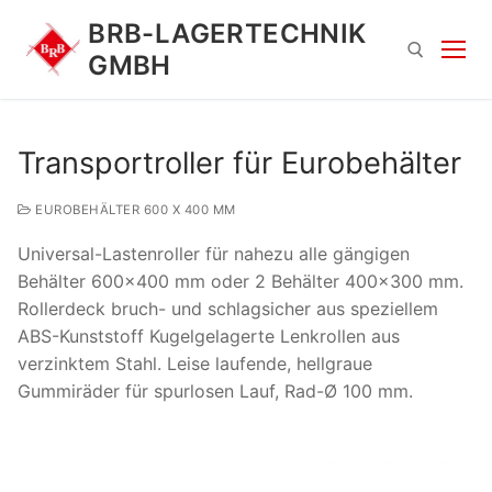
Zum
BRB-LAGERTECHNIK
Inhalt
GMBH
springen
Suchen nach:
Transportroller für Eurobehälter
EUROBEHÄLTER 600 X 400 MM
Universal-Lastenroller für nahezu alle gängigen
Behälter 600×400 mm oder 2 Behälter 400×300 mm.
Rollerdeck bruch- und schlagsicher aus speziellem
ABS-Kunststoff Kugelgelagerte Lenkrollen aus
Suchen
verzinktem Stahl. Leise laufende, hellgraue
nach:
Gummiräder für spurlosen Lauf, Rad-Ø 100 mm.