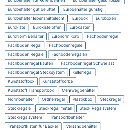
Eurobehälter für Rollenbahnen
Eurobehälter geschlossen
Eurobehälter gut belüftet
Eurobehälter günstig
Eurobehälter lebensmittelecht
Eurobox
Euroboxen
Eurokiste
Eurokiste offen
Eurokästen
EuroNorm Behälter
Euronorm Korb
Fachbodenregal
Fachboden Regal
Fachbodenregale
Fachboden Regale
Fachbodenregalen
Fachbodenregal kaufen
Fachbodenregal Schwerlast
Fachbodenregal Stecksystem
Kellerregal
Kunststoffbox
Kunststoffkörbe
Kunststoff Transportbox
Mehrwegbehälter
Normbehälter
Ordnerregal
Plastikbox
Steckregal
Steckregale
Steckregal metall
Steck Regalsystem
Steckregalsystem
Transportbehälter
Transportkisten für Bäcker
Versandbehälter