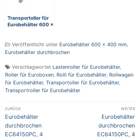
Transportoller für
Eurobehälter 600 x
400 und 800 x
600, Edelstahl,
Veröffentlicht unter
Eurobehälter 600 x 400 mm
,
rostfrei, 250 kg
Tragkraft
Eurobehälter durchbrochen
Verschlagwortet
Lastenroller für Eurobehälter
,
Roller für Euroboxen
,
Rolli für Eurobehälter
,
Rollwagen
für Eurobehälter
,
Transportoller für Eurobehälter
,
Transportroller für Eurobehälter
Beitragsnavigation
ZURÜCK
WEITER
Vorheriger
Nächster
Eurobehälter
Eurobehälter
Beitrag:
Beitrag:
durchbrochen
durchbrochen
EC64150PC, 4
EC64150PC, 4