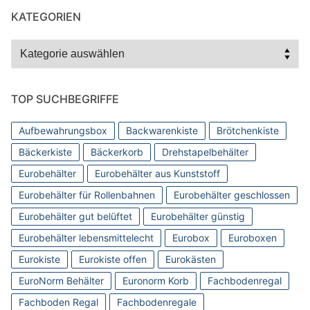
KATEGORIEN
Kategorien
TOP SUCHBEGRIFFE
Aufbewahrungsbox
Backwarenkiste
Brötchenkiste
Bäckerkiste
Bäckerkorb
Drehstapelbehälter
Eurobehälter
Eurobehälter aus Kunststoff
Eurobehälter für Rollenbahnen
Eurobehälter geschlossen
Eurobehälter gut belüftet
Eurobehälter günstig
Eurobehälter lebensmittelecht
Eurobox
Euroboxen
Eurokiste
Eurokiste offen
Eurokästen
EuroNorm Behälter
Euronorm Korb
Fachbodenregal
Fachboden Regal
Fachbodenregale