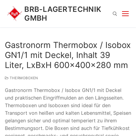
Zum
BRB-LAGERTECHNIK
Inhalt
GMBH
springen
Suchen nach:
Gastronorm Thermobox / Isobox
GN1/1 mit Deckel, Inhalt 39
Liter, LxBxH 600x400x280 mm
THERMOBOXEN
Gastronorm Thermobox / Isobox GN1/1 mit Deckel
Suchen
und praktischen Eingriffmulden an den Längsseiten.
nach:
Thermoboxen und Isoboxen sind ideal für den
Transport von heißen und kalten Lebensmittel, Speisen
gelangen sicher und optimal temperiert zu ihrem
Bestimmungsort. Die Boxen sind auch für Tiefkühlkost
geeignet, geschmacks- und geruchsneutral sowie