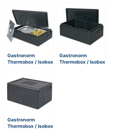
Gastronorm
Gastronorm
Thermobox / Isobox
Thermobox / Isobox
GN1/1 mit Deckel,
GN1/1 mit Deckel,
Inhalt 21 Liter,
Inhalt 30 Liter,
LxBxH
LxBxH
600x400x180 mm
600x400x230 mm
Gastronorm
Thermobox / Isobox
GN1/1 mit Deckel,