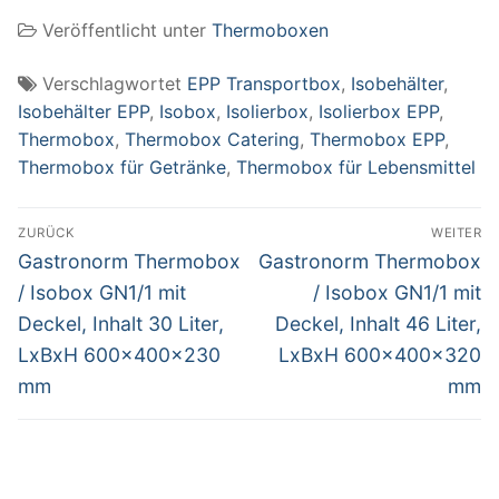
Inhalt 46 Liter,
Veröffentlicht unter
Thermoboxen
LxBxH
600x400x320 mm
Verschlagwortet
EPP Transportbox
,
Isobehälter
,
Isobehälter EPP
,
Isobox
,
Isolierbox
,
Isolierbox EPP
,
Thermobox
,
Thermobox Catering
,
Thermobox EPP
,
Thermobox für Getränke
,
Thermobox für Lebensmittel
Beitragsnavigation
ZURÜCK
WEITER
Vorheriger
Nächster
Gastronorm Thermobox
Gastronorm Thermobox
Beitrag:
Beitrag:
/ Isobox GN1/1 mit
/ Isobox GN1/1 mit
Deckel, Inhalt 30 Liter,
Deckel, Inhalt 46 Liter,
LxBxH 600x400x230
LxBxH 600x400x320
mm
mm