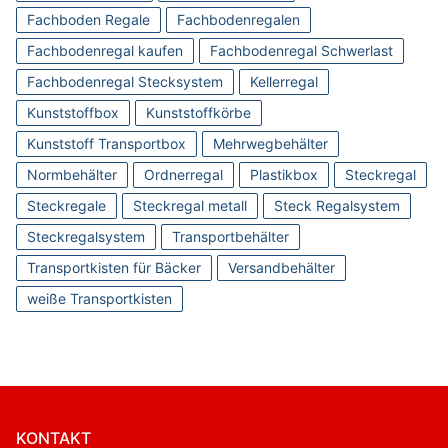
Fachboden Regale
Fachbodenregalen
Fachbodenregal kaufen
Fachbodenregal Schwerlast
Fachbodenregal Stecksystem
Kellerregal
Kunststoffbox
Kunststoffkörbe
Kunststoff Transportbox
Mehrwegbehälter
Normbehälter
Ordnerregal
Plastikbox
Steckregal
Steckregale
Steckregal metall
Steck Regalsystem
Steckregalsystem
Transportbehälter
Transportkisten für Bäcker
Versandbehälter
weiße Transportkisten
KONTAKT