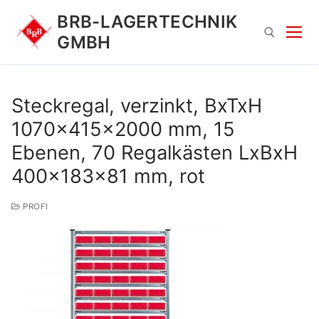
Zum
BRB-LAGERTECHNIK
Inhalt
GMBH
springen
Suchen nach:
Steckregal, verzinkt, BxTxH
1070x415x2000 mm, 15
Ebenen, 70 Regalkästen LxBxH
400x183x81 mm, rot
PROFI
Suchen
nach: