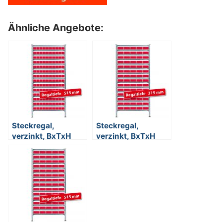
Ähnliche Angebote:
Steckregal,
Steckregal,
verzinkt, BxTxH
verzinkt, BxTxH
1070x515x2000
1070x315x2000
mm, mit
mm,15 Ebenen, 70
Regalkästen LxBxH
Regalkästen LxBxH
500x91x81 mm
300x183x81 mm,
rot