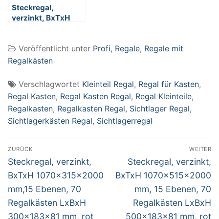
Steckregal,
verzinkt, BxTxH
1070x515x2000
mm, 15 Ebenen, 70
Veröffentlicht unter
Profi
,
Regale
,
Regale mit
Regalkästen LxBxH
500x183x81 mm,
Regalkästen
rot
Verschlagwortet
Kleinteil Regal
,
Regal für Kasten
,
Regal Kasten
,
Regal Kasten Regal
,
Regal Kleinteile
,
Regalkasten
,
Regalkasten Regal
,
Sichtlager Regal
,
Sichtlagerkästen Regal
,
Sichtlagerregal
Beitragsnavigation
ZURÜCK
WEITER
Vorheriger
Nächster
Steckregal, verzinkt,
Steckregal, verzinkt,
Beitrag:
Beitrag:
BxTxH 1070x315x2000
BxTxH 1070x515x2000
mm,15 Ebenen, 70
mm, 15 Ebenen, 70
Regalkästen LxBxH
Regalkästen LxBxH
300x183x81 mm, rot
500x183x81 mm, rot