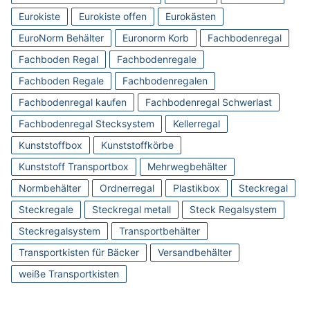
Eurokiste
Eurokiste offen
Eurokästen
EuroNorm Behälter
Euronorm Korb
Fachbodenregal
Fachboden Regal
Fachbodenregale
Fachboden Regale
Fachbodenregalen
Fachbodenregal kaufen
Fachbodenregal Schwerlast
Fachbodenregal Stecksystem
Kellerregal
Kunststoffbox
Kunststoffkörbe
Kunststoff Transportbox
Mehrwegbehälter
Normbehälter
Ordnerregal
Plastikbox
Steckregal
Steckregale
Steckregal metall
Steck Regalsystem
Steckregalsystem
Transportbehälter
Transportkisten für Bäcker
Versandbehälter
weiße Transportkisten