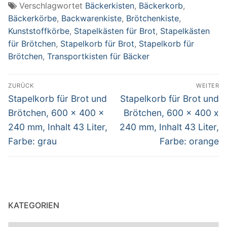
Verschlagwortet
Bäckerkisten
,
Bäckerkorb
,
Bäckerkörbe
,
Backwarenkiste
,
Brötchenkiste
,
Kunststoffkörbe
,
Stapelkästen für Brot
,
Stapelkästen
für Brötchen
,
Stapelkorb für Brot
,
Stapelkorb für
Brötchen
,
Transportkisten für Bäcker
Beitragsnavigation
ZURÜCK
WEITER
Vorheriger
Nächster
Stapelkorb für Brot und
Stapelkorb für Brot und
Beitrag:
Beitrag:
Brötchen, 600 x 400 x
Brötchen, 600 x 400 x
240 mm, Inhalt 43 Liter,
240 mm, Inhalt 43 Liter,
Farbe: grau
Farbe: orange
KATEGORIEN