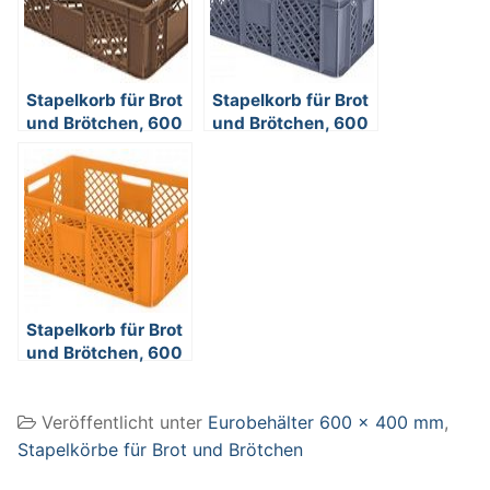
Stapelkorb für Brot
Stapelkorb für Brot
und Brötchen, 600
und Brötchen, 600
x 400 x 150 mm,
x 400 x 240 mm,
Inhalt 27 Liter,
Inhalt 43 Liter,
Farbe: braun
Farbe: grau
Stapelkorb für Brot
und Brötchen, 600
x 400 x 240 mm,
Inhalt 43 Liter,
Veröffentlicht unter
Eurobehälter 600 x 400 mm
,
Farbe: orange
Stapelkörbe für Brot und Brötchen