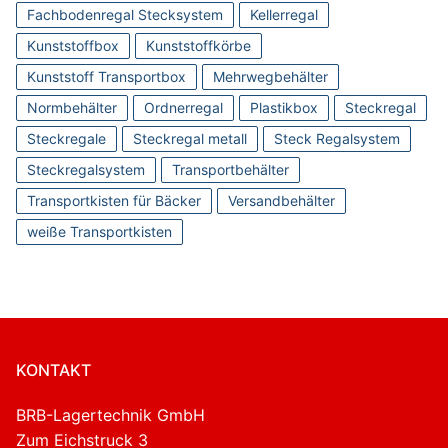
Fachbodenregal Stecksystem
Kellerregal
Kunststoffbox
Kunststoffkörbe
Kunststoff Transportbox
Mehrwegbehälter
Normbehälter
Ordnerregal
Plastikbox
Steckregal
Steckregale
Steckregal metall
Steck Regalsystem
Steckregalsystem
Transportbehälter
Transportkisten für Bäcker
Versandbehälter
weiße Transportkisten
KONTAKT
BRB-Lagertechnik GmbH
Zum Eichstruck 3