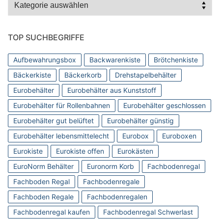
Kategorien
TOP SUCHBEGRIFFE
Aufbewahrungsbox
Backwarenkiste
Brötchenkiste
Bäckerkiste
Bäckerkorb
Drehstapelbehälter
Eurobehälter
Eurobehälter aus Kunststoff
Eurobehälter für Rollenbahnen
Eurobehälter geschlossen
Eurobehälter gut belüftet
Eurobehälter günstig
Eurobehälter lebensmittelecht
Eurobox
Euroboxen
Eurokiste
Eurokiste offen
Eurokästen
EuroNorm Behälter
Euronorm Korb
Fachbodenregal
Fachboden Regal
Fachbodenregale
Fachboden Regale
Fachbodenregalen
Fachbodenregal kaufen
Fachbodenregal Schwerlast