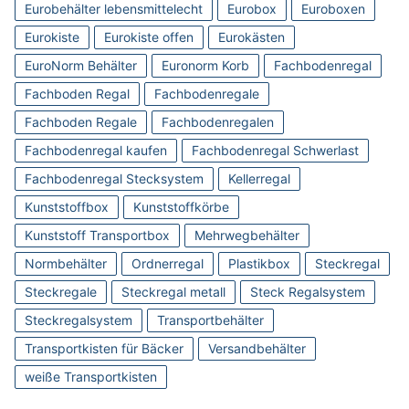
Eurobehälter lebensmittelecht
Eurobox
Euroboxen
Eurokiste
Eurokiste offen
Eurokästen
EuroNorm Behälter
Euronorm Korb
Fachbodenregal
Fachboden Regal
Fachbodenregale
Fachboden Regale
Fachbodenregalen
Fachbodenregal kaufen
Fachbodenregal Schwerlast
Fachbodenregal Stecksystem
Kellerregal
Kunststoffbox
Kunststoffkörbe
Kunststoff Transportbox
Mehrwegbehälter
Normbehälter
Ordnerregal
Plastikbox
Steckregal
Steckregale
Steckregal metall
Steck Regalsystem
Steckregalsystem
Transportbehälter
Transportkisten für Bäcker
Versandbehälter
weiße Transportkisten