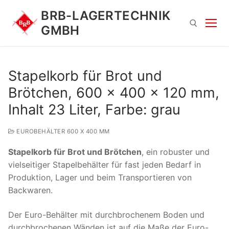
Zum
BRB-LAGERTECHNIK
Inhalt
GMBH
springen
Suchen nach:
Stapelkorb für Brot und
Brötchen, 600 x 400 x 120 mm,
Inhalt 23 Liter, Farbe: grau
EUROBEHÄLTER 600 X 400 MM
Stapelkorb für Brot und Brötchen
, ein robuster und
Suchen
vielseitiger Stapelbehälter für fast jeden Bedarf in
nach:
Produktion, Lager und beim Transportieren von
Backwaren.
Der Euro-Behälter mit durchbrochenem Boden und
durchbrochenen Wänden ist auf die Maße der Euro-