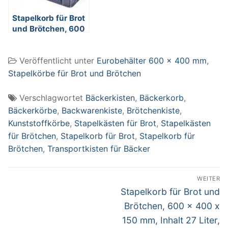
Stapelkorb für Brot
und Brötchen, 600
x 400 x 240 mm,
Inhalt 43 Liter,
Veröffentlicht unter
Eurobehälter 600 x 400 mm
,
Farbe: grau
Stapelkörbe für Brot und Brötchen
Verschlagwortet
Bäckerkisten
,
Bäckerkorb
,
Bäckerkörbe
,
Backwarenkiste
,
Brötchenkiste
,
Kunststoffkörbe
,
Stapelkästen für Brot
,
Stapelkästen
für Brötchen
,
Stapelkorb für Brot
,
Stapelkorb für
Brötchen
,
Transportkisten für Bäcker
Beitragsnavigation
WEITER
Nächster
Stapelkorb für Brot und
Beitrag:
Brötchen, 600 x 400 x
150 mm, Inhalt 27 Liter,