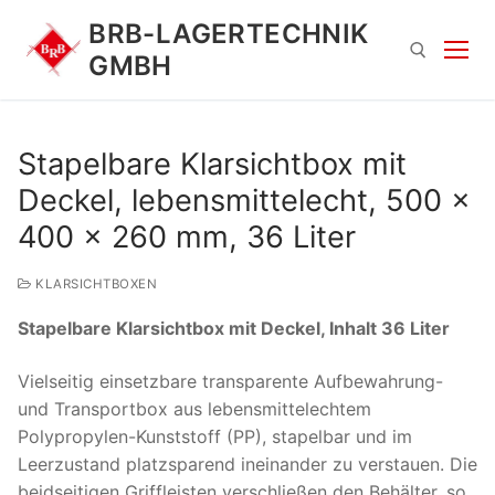
Zum
BRB-LAGERTECHNIK
Inhalt
GMBH
springen
Suchen nach:
Stapelbare Klarsichtbox mit
Deckel, lebensmittelecht, 500 x
400 x 260 mm, 36 Liter
KLARSICHTBOXEN
Stapelbare Klarsichtbox mit Deckel, Inhalt 36 Liter
Suchen
nach:
Vielseitig einsetzbare transparente Aufbewahrung-
und Transportbox aus lebensmittelechtem
Polypropylen-Kunststoff (PP), stapelbar und im
Leerzustand platzsparend ineinander zu verstauen. Die
beidseitigen Griffleisten verschließen den Behälter, so