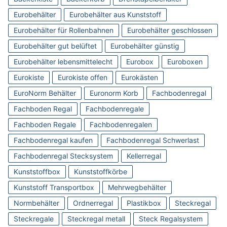
Eurobehälter
Eurobehälter aus Kunststoff
Eurobehälter für Rollenbahnen
Eurobehälter geschlossen
Eurobehälter gut belüftet
Eurobehälter günstig
Eurobehälter lebensmittelecht
Eurobox
Euroboxen
Eurokiste
Eurokiste offen
Eurokästen
EuroNorm Behälter
Euronorm Korb
Fachbodenregal
Fachboden Regal
Fachbodenregale
Fachboden Regale
Fachbodenregalen
Fachbodenregal kaufen
Fachbodenregal Schwerlast
Fachbodenregal Stecksystem
Kellerregal
Kunststoffbox
Kunststoffkörbe
Kunststoff Transportbox
Mehrwegbehälter
Normbehälter
Ordnerregal
Plastikbox
Steckregal
Steckregale
Steckregal metall
Steck Regalsystem