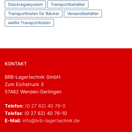
Steckregalsystem
Transportbehälter
Transportkisten für Bäcker
Versandbehälter
weiße Transportkisten
KONTAKT
BRB-Lagertechnik GmbH
Zum Eichstruck 3
57482 Wenden-Gerlingen
Telefon
:
(0 27 62) 40 76-0
Telefax
: (0 27 62) 40 76-10
E-Mail:
info@brb-lagertechnik.de