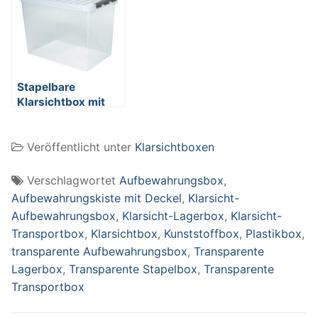
mm, 120 Liter
mm, 62 Liter
Stapelbare
Klarsichtbox mit
Deckel,
lebensmittelecht,
Veröffentlicht unter
Klarsichtboxen
600 x 400 x 420
mm, 72 Liter
Verschlagwortet
Aufbewahrungsbox
,
Aufbewahrungskiste mit Deckel
,
Klarsicht-
Aufbewahrungsbox
,
Klarsicht-Lagerbox
,
Klarsicht-
Transportbox
,
Klarsichtbox
,
Kunststoffbox
,
Plastikbox
,
transparente Aufbewahrungsbox
,
Transparente
Lagerbox
,
Transparente Stapelbox
,
Transparente
Transportbox