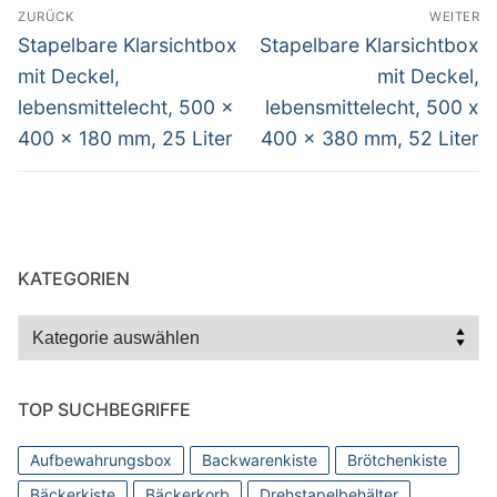
Beitragsnavigation
ZURÜCK
WEITER
Vorheriger
Nächster
Stapelbare Klarsichtbox
Stapelbare Klarsichtbox
Beitrag:
Beitrag:
mit Deckel,
mit Deckel,
lebensmittelecht, 500 x
lebensmittelecht, 500 x
400 x 180 mm, 25 Liter
400 x 380 mm, 52 Liter
KATEGORIEN
Kategorien
TOP SUCHBEGRIFFE
Aufbewahrungsbox
Backwarenkiste
Brötchenkiste
Bäckerkiste
Bäckerkorb
Drehstapelbehälter