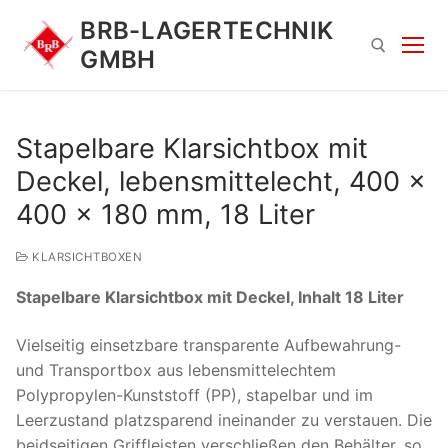
Zum
BRB-LAGERTECHNIK
Inhalt
GMBH
springen
Suchen nach:
Stapelbare Klarsichtbox mit
Deckel, lebensmittelecht, 400 x
400 x 180 mm, 18 Liter
KLARSICHTBOXEN
Stapelbare Klarsichtbox mit Deckel, Inhalt 18 Liter
Suchen
nach:
Vielseitig einsetzbare transparente Aufbewahrung-
und Transportbox aus lebensmittelechtem
Polypropylen-Kunststoff (PP), stapelbar und im
Leerzustand platzsparend ineinander zu verstauen. Die
beidseitigen Griffleisten verschließen den Behälter, so