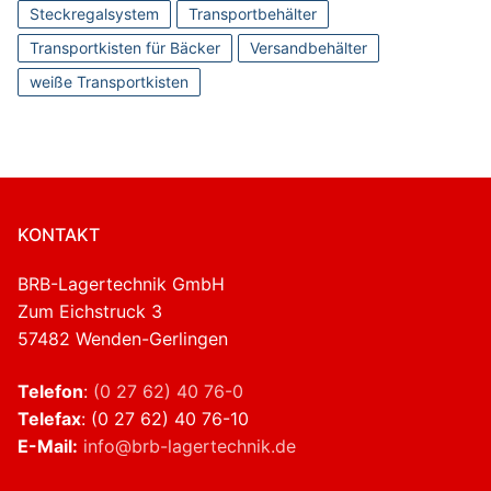
Steckregalsystem
Transportbehälter
Transportkisten für Bäcker
Versandbehälter
weiße Transportkisten
KONTAKT
BRB-Lagertechnik GmbH
Zum Eichstruck 3
57482 Wenden-Gerlingen
Telefon
:
(0 27 62) 40 76-0
Telefax
: (0 27 62) 40 76-10
E-Mail:
info@brb-lagertechnik.de