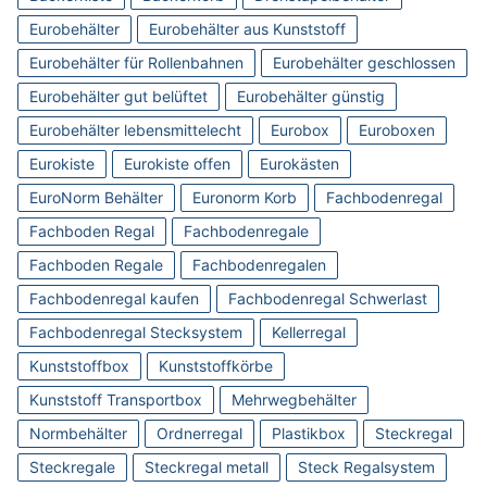
Eurobehälter
Eurobehälter aus Kunststoff
Eurobehälter für Rollenbahnen
Eurobehälter geschlossen
Eurobehälter gut belüftet
Eurobehälter günstig
Eurobehälter lebensmittelecht
Eurobox
Euroboxen
Eurokiste
Eurokiste offen
Eurokästen
EuroNorm Behälter
Euronorm Korb
Fachbodenregal
Fachboden Regal
Fachbodenregale
Fachboden Regale
Fachbodenregalen
Fachbodenregal kaufen
Fachbodenregal Schwerlast
Fachbodenregal Stecksystem
Kellerregal
Kunststoffbox
Kunststoffkörbe
Kunststoff Transportbox
Mehrwegbehälter
Normbehälter
Ordnerregal
Plastikbox
Steckregal
Steckregale
Steckregal metall
Steck Regalsystem