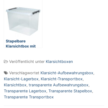
Deckel,
Deckel,
lebensmittelecht,
lebensmittelecht,
800 x 500 x 380
600 x 400 x 340
mm, 120 Liter
mm, 62 Liter
Stapelbare
Klarsichtbox mit
Deckel,
lebensmittelecht,
Veröffentlicht unter
Klarsichtboxen
600 x 400 x 420
mm, 72 Liter
Verschlagwortet
Klarsicht-Aufbewahrungsbox
,
Klarsicht-Lagerbox
,
Klarsicht-Transportbox
,
Klarsichtbox
,
transparente Aufbewahrungsbox
,
Transparente Lagerbox
,
Transparente Stapelbox
,
Transparente Transportbox