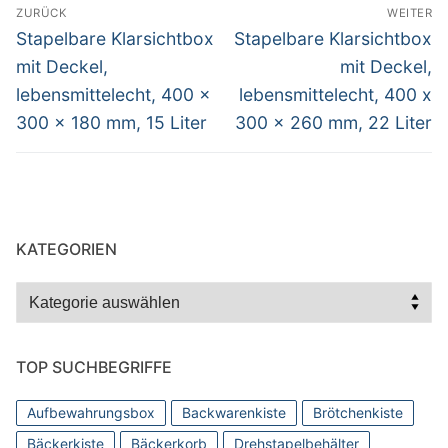
Beitragsnavigation
ZURÜCK
WEITER
Vorheriger
Nächster
Stapelbare Klarsichtbox
Stapelbare Klarsichtbox
Beitrag:
Beitrag:
mit Deckel,
mit Deckel,
lebensmittelecht, 400 x
lebensmittelecht, 400 x
300 x 180 mm, 15 Liter
300 x 260 mm, 22 Liter
KATEGORIEN
Kategorien
TOP SUCHBEGRIFFE
Aufbewahrungsbox
Backwarenkiste
Brötchenkiste
Bäckerkiste
Bäckerkorb
Drehstapelbehälter