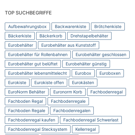
TOP SUCHBEGRIFFE
Aufbewahrungsbox
Backwarenkiste
Brötchenkiste
Bäckerkiste
Bäckerkorb
Drehstapelbehälter
Eurobehälter
Eurobehälter aus Kunststoff
Eurobehälter für Rollenbahnen
Eurobehälter geschlossen
Eurobehälter gut belüftet
Eurobehälter günstig
Eurobehälter lebensmittelecht
Eurobox
Euroboxen
Eurokiste
Eurokiste offen
Eurokästen
EuroNorm Behälter
Euronorm Korb
Fachbodenregal
Fachboden Regal
Fachbodenregale
Fachboden Regale
Fachbodenregalen
Fachbodenregal kaufen
Fachbodenregal Schwerlast
Fachbodenregal Stecksystem
Kellerregal