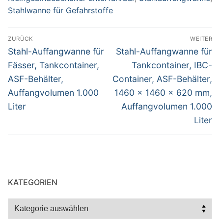
Stahlwanne für Gefahrstoffe
Beitragsnavigation
ZURÜCK
WEITER
Vorheriger
Nächster
Stahl-Auffangwanne für
Stahl-Auffangwanne für
Beitrag:
Beitrag:
Fässer, Tankcontainer,
Tankcontainer, IBC-
ASF-Behälter,
Container, ASF-Behälter,
Auffangvolumen 1.000
1460 x 1460 x 620 mm,
Liter
Auffangvolumen 1.000
Liter
KATEGORIEN
Kategorien