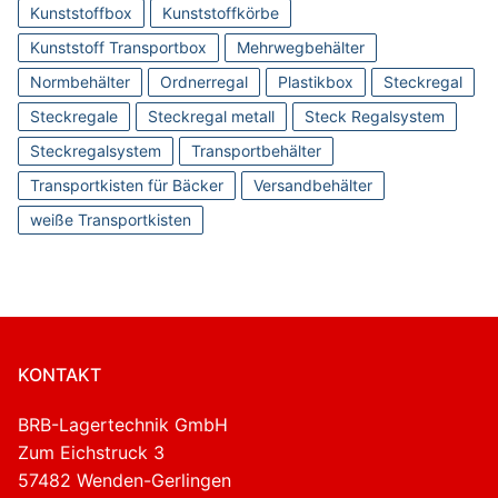
Kunststoffbox
Kunststoffkörbe
Kunststoff Transportbox
Mehrwegbehälter
Normbehälter
Ordnerregal
Plastikbox
Steckregal
Steckregale
Steckregal metall
Steck Regalsystem
Steckregalsystem
Transportbehälter
Transportkisten für Bäcker
Versandbehälter
weiße Transportkisten
KONTAKT
BRB-Lagertechnik GmbH
Zum Eichstruck 3
57482 Wenden-Gerlingen