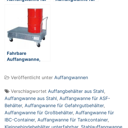
Tancontainer, IBC,
Tankcontainer, IBC-
ASF-Behälter,
Container, ASF-
Auffangvolumen
Behälter, 1460 x
1.000 Liter
1460 x 620 mm,
Auffangvolumen
1.000 Liter
Fahrbare
Auffangwanne,
verzinkt, mit
Gitterrost, 225 Liter
Veröffentlicht unter
Auffangwannen
Auffangvolumen,
für 2 stehende
Fässer / Gebinde
Verschlagwortet
Auffangbehälter aus Stahl
,
Auffangwanne aus Stahl
,
Auffangwanne für ASF-
Behälter
,
Auffangwanne für Gefahrgutbehälter
,
Auffangwanne für Großbehälter
,
Auffangwanne für
IBC-Container
,
Auffangwanne für Tankcontainer
,
Kleingebindebehälter unterfahrbar
,
Stahlauffangwanne
,