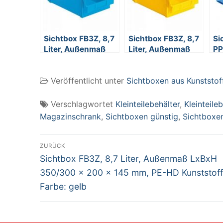
Sichtbox FB3Z, 8,7
Sichtbox FB3Z, 8,7
Si
Liter, Außenmaß
Liter, Außenmaß
PP
LxBxH 350/300 x
LxBxH 350/300 x
Inh
200 x 145 mm, PE-
200 x 145 mm, PE-
Fa
Veröffentlicht unter
Sichtboxen aus Kunststof
HD Kunststoff,
HD Kunststoff,
Farbe: blau
Farbe: gelb
Verschlagwortet
Kleinteilebehälter
,
Kleinteile
Magazinschrank
,
Sichtboxen günstig
,
Sichtboxen
Beitragsnavigation
ZURÜCK
Vorheriger
Sichtbox FB3Z, 8,7 Liter, Außenmaß LxBxH
Beitrag:
350/300 x 200 x 145 mm, PE-HD Kunststoff
Farbe: gelb