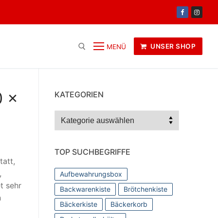
UNSER SHOP
MENÜ
0 x
KATEGORIEN
Kategorien
TOP SUCHBEGRIFFE
att,
,
Aufbewahrungsbox
t sehr
Backwarenkiste
Brötchenkiste
n
Bäckerkiste
Bäckerkorb