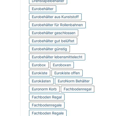
Drehstapelbehälter
Eurobehälter
Eurobehälter aus Kunststoff
Eurobehälter für Rollenbahnen
Eurobehälter geschlossen
Eurobehälter gut belüftet
Eurobehälter günstig
Eurobehälter lebensmittelecht
Eurobox
Euroboxen
Eurokiste
Eurokiste offen
Eurokästen
EuroNorm Behälter
Euronorm Korb
Fachbodenregal
Fachboden Regal
Fachbodenregale
Fachboden Regale