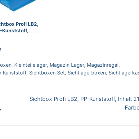
chtbox Profi LB2,
-Kunststoff,
alt 21 Liter,
rbe: blau
f
boxen
,
Kleinteilelager
,
Magazin Lager
,
Magazinregal
,
 Kunststoff
,
Sichtboxen Set
,
Sichtlagerboxen
,
Sichtlagerkä
Nächster
Sichtbox Profi LB2, PP-Kunststoff, Inhalt 21 
Beitrag:
,
Farbe