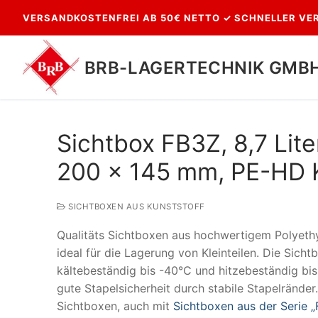
Zum
VERSANDKOSTENFREI AB 50€ NETTO ✓ SCHNELLER VER
Inhalt
springen
BRB-LAGERTECHNIK GMB
Sichtbox FB3Z, 8,7 Li
200 x 145 mm, PE-HD K
SICHTBOXEN AUS KUNSTSTOFF
Qualitäts Sichtboxen aus hochwertigem Polyethy
Suchen
ideal für die Lagerung von Kleinteilen. Die Sic
nach:
kältebeständig bis -40°C und hitzebeständig bis
gute Stapelsicherheit durch stabile Stapelränder
Sichtboxen, auch mit
Sichtboxen aus der Serie „