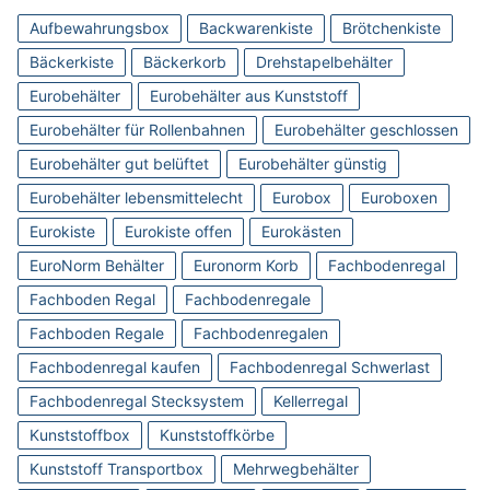
Aufbewahrungsbox
Backwarenkiste
Brötchenkiste
Bäckerkiste
Bäckerkorb
Drehstapelbehälter
Eurobehälter
Eurobehälter aus Kunststoff
Eurobehälter für Rollenbahnen
Eurobehälter geschlossen
Eurobehälter gut belüftet
Eurobehälter günstig
Eurobehälter lebensmittelecht
Eurobox
Euroboxen
Eurokiste
Eurokiste offen
Eurokästen
EuroNorm Behälter
Euronorm Korb
Fachbodenregal
Fachboden Regal
Fachbodenregale
Fachboden Regale
Fachbodenregalen
Fachbodenregal kaufen
Fachbodenregal Schwerlast
Fachbodenregal Stecksystem
Kellerregal
Kunststoffbox
Kunststoffkörbe
Kunststoff Transportbox
Mehrwegbehälter