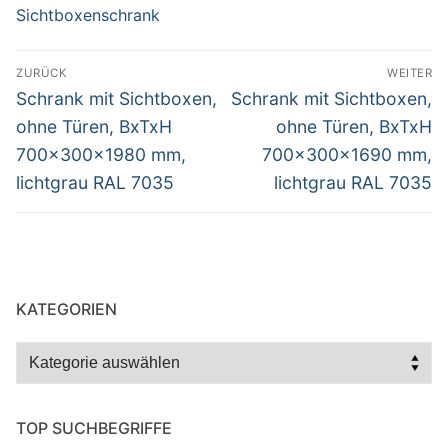
Sichtboxenschrank
Beitragsnavigation
ZURÜCK
WEITER
Vorheriger
Nächster
Schrank mit Sichtboxen,
Schrank mit Sichtboxen,
Beitrag:
Beitrag:
ohne Türen, BxTxH
ohne Türen, BxTxH
700x300x1980 mm,
700x300x1690 mm,
lichtgrau RAL 7035
lichtgrau RAL 7035
KATEGORIEN
Kategorien
TOP SUCHBEGRIFFE