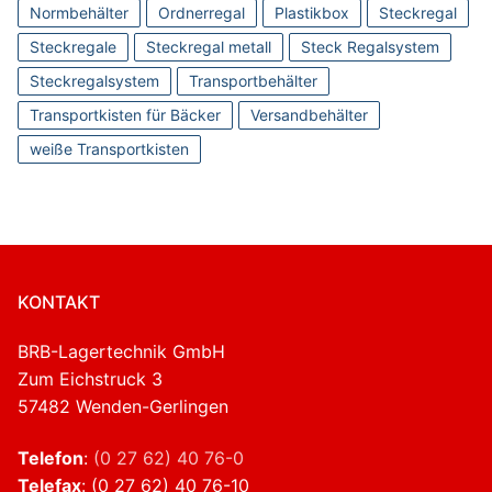
Normbehälter
Ordnerregal
Plastikbox
Steckregal
Steckregale
Steckregal metall
Steck Regalsystem
Steckregalsystem
Transportbehälter
Transportkisten für Bäcker
Versandbehälter
weiße Transportkisten
KONTAKT
BRB-Lagertechnik GmbH
Zum Eichstruck 3
57482 Wenden-Gerlingen
Telefon
:
(0 27 62) 40 76-0
Telefax
: (0 27 62) 40 76-10