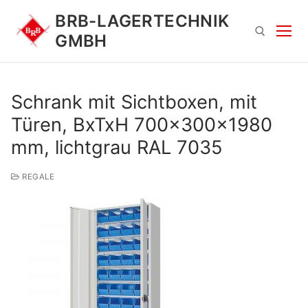
Zum
BRB-LAGERTECHNIK
Inhalt
GMBH
springen
Suchen nach:
Schrank mit Sichtboxen, mit
Türen, BxTxH 700x300x1980
mm, lichtgrau RAL 7035
REGALE
Suchen
nach: