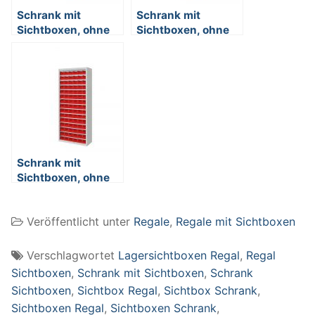
Schrank mit
Schrank mit
Sichtboxen, ohne
Sichtboxen, ohne
Türen, BxTxH
Türen, BxTxH
700x300x1980
700x300x1980
mm, lichtgrau RAL
mm, lichtgrau RAL
7035
7035
Schrank mit
Sichtboxen, ohne
Türen, BxTxH
700x300x1690
Veröffentlicht unter
Regale
,
Regale mit Sichtboxen
mm, lichtgrau RAL
7035
Verschlagwortet
Lagersichtboxen Regal
,
Regal
Sichtboxen
,
Schrank mit Sichtboxen
,
Schrank
Sichtboxen
,
Sichtbox Regal
,
Sichtbox Schrank
,
Sichtboxen Regal
,
Sichtboxen Schrank
,