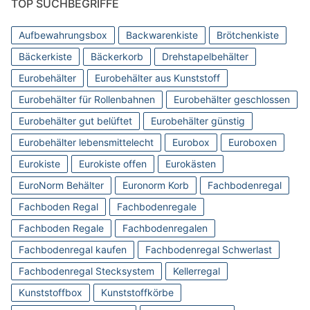
TOP SUCHBEGRIFFE
Aufbewahrungsbox
Backwarenkiste
Brötchenkiste
Bäckerkiste
Bäckerkorb
Drehstapelbehälter
Eurobehälter
Eurobehälter aus Kunststoff
Eurobehälter für Rollenbahnen
Eurobehälter geschlossen
Eurobehälter gut belüftet
Eurobehälter günstig
Eurobehälter lebensmittelecht
Eurobox
Euroboxen
Eurokiste
Eurokiste offen
Eurokästen
EuroNorm Behälter
Euronorm Korb
Fachbodenregal
Fachboden Regal
Fachbodenregale
Fachboden Regale
Fachbodenregalen
Fachbodenregal kaufen
Fachbodenregal Schwerlast
Fachbodenregal Stecksystem
Kellerregal
Kunststoffbox
Kunststoffkörbe