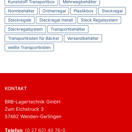
Kunststoff Transportbox
Mehrwegbehälter
Normbehälter
Ordnerregal
Plastikbox
Steckregal
Steckregale
Steckregal metall
Steck Regalsystem
Steckregalsystem
Transportbehälter
Transportkisten für Bäcker
Versandbehälter
weiße Transportkisten
KONTAKT
BRB-Lagertechnik GmbH
Zum Eichstruck 3
57482 Wenden-Gerlingen
Telefon
:
(0 27 62) 40 76-0