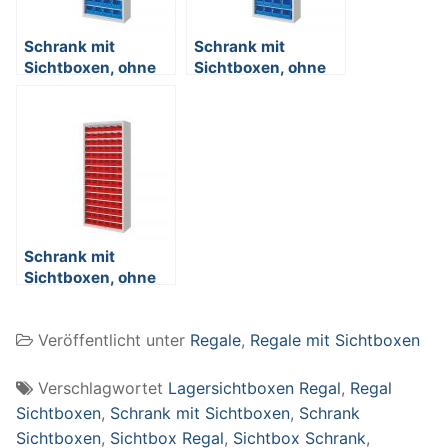
Schrank mit
Schrank mit
Sichtboxen, ohne
Sichtboxen, ohne
Türen, BxTxH
Türen, BxTxH
700x300x1980
700x300x1980
mm, lichtgrau RAL
mm, lichtgrau RAL
7035
7035
Schrank mit
Sichtboxen, ohne
Türen, BxTxH
700x300x1690
Veröffentlicht unter
Regale
,
Regale mit Sichtboxen
mm, lichtgrau RAL
7035
Verschlagwortet
Lagersichtboxen Regal
,
Regal
Sichtboxen
,
Schrank mit Sichtboxen
,
Schrank
Sichtboxen
,
Sichtbox Regal
,
Sichtbox Schrank
,