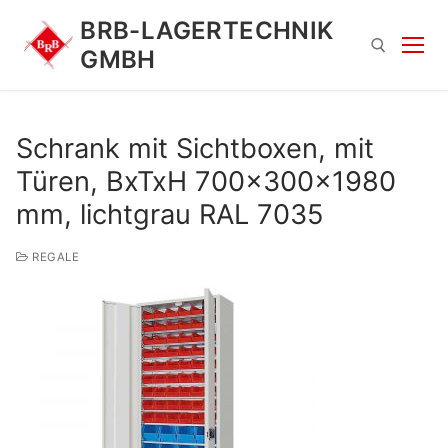
Zum
BRB-LAGERTECHNIK
Inhalt
GMBH
springen
Suchen nach:
Schrank mit Sichtboxen, mit
Türen, BxTxH 700x300x1980
mm, lichtgrau RAL 7035
REGALE
Suchen
nach: