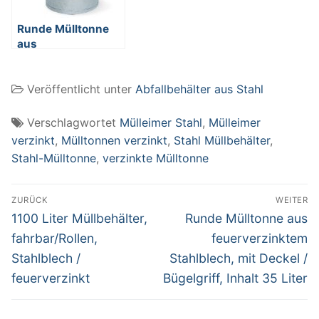
Runde Mülltonne
aus
feuerverzinktem
Stahlblech, 2
Veröffentlicht unter
Abfallbehälter aus Stahl
Tragegriffe, Inhalt
100 Liter
Verschlagwortet
Mülleimer Stahl
,
Mülleimer
verzinkt
,
Mülltonnen verzinkt
,
Stahl Müllbehälter
,
Stahl-Mülltonne
,
verzinkte Mülltonne
Beitragsnavigation
ZURÜCK
WEITER
Vorheriger
Nächster
1100 Liter Müllbehälter,
Runde Mülltonne aus
Beitrag:
Beitrag:
fahrbar/Rollen,
feuerverzinktem
Stahlblech /
Stahlblech, mit Deckel /
feuerverzinkt
Bügelgriff, Inhalt 35 Liter