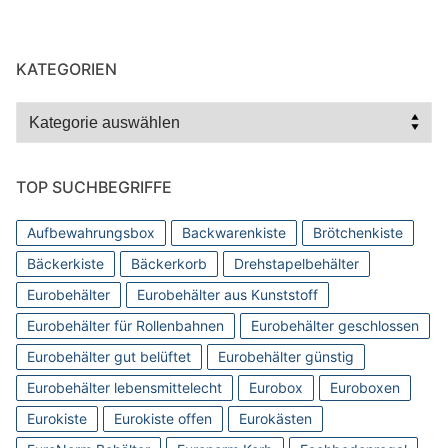
KATEGORIEN
Kategorien
TOP SUCHBEGRIFFE
Aufbewahrungsbox
Backwarenkiste
Brötchenkiste
Bäckerkiste
Bäckerkorb
Drehstapelbehälter
Eurobehälter
Eurobehälter aus Kunststoff
Eurobehälter für Rollenbahnen
Eurobehälter geschlossen
Eurobehälter gut belüftet
Eurobehälter günstig
Eurobehälter lebensmittelecht
Eurobox
Euroboxen
Eurokiste
Eurokiste offen
Eurokästen