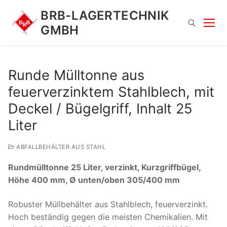
Zum
BRB-LAGERTECHNIK
Inhalt
GMBH
springen
Suchen nach:
Runde Mülltonne aus
feuerverzinktem Stahlblech, mit
Deckel / Bügelgriff, Inhalt 25
Liter
ABFALLBEHÄLTER AUS STAHL
Suchen
Rundmülltonne 25 Liter, verzinkt, Kurzgriffbügel,
nach:
Höhe 400 mm, Ø unten/oben 305/400 mm
Robuster Müllbehälter aus Stahlblech, feuerverzinkt.
Hoch beständig gegen die meisten Chemikalien. Mit