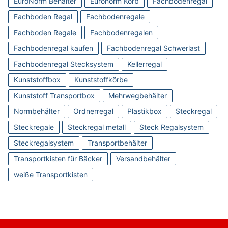
EuroNorm Behälter
Euronorm Korb
Fachbodenregal
Fachboden Regal
Fachbodenregale
Fachboden Regale
Fachbodenregalen
Fachbodenregal kaufen
Fachbodenregal Schwerlast
Fachbodenregal Stecksystem
Kellerregal
Kunststoffbox
Kunststoffkörbe
Kunststoff Transportbox
Mehrwegbehälter
Normbehälter
Ordnerregal
Plastikbox
Steckregal
Steckregale
Steckregal metall
Steck Regalsystem
Steckregalsystem
Transportbehälter
Transportkisten für Bäcker
Versandbehälter
weiße Transportkisten