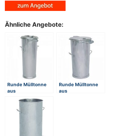
Ähnliche Angebote:
Runde Mülltonne
Runde Mülltonne
aus
aus
feuerverzinktem
feuerverzinktem
Stahlblech, mit
Stahlblech, mit
Deckel / 2 seitliche
Deckel / 2 seitliche
Handgriffe, Inhalt
Handgriffe, Inhalt
65 Liter
110 Liter