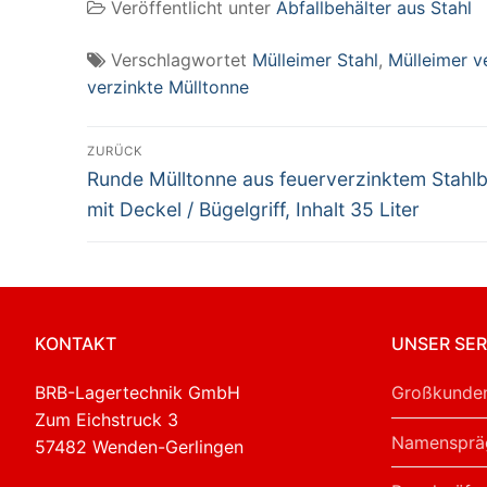
Veröffentlicht unter
Abfallbehälter aus Stahl
Deckel / 2 seitliche
Deckel / 2 seitliche
Tr
Handgriffe, Inhalt
Handgriffe, Inhalt
10
65 Liter
110 Liter
Verschlagwortet
Mülleimer Stahl
,
Mülleimer v
verzinkte Mülltonne
Beitragsnavigation
ZURÜCK
Vorheriger
Runde Mülltonne aus feuerverzinktem Stahlb
Beitrag:
mit Deckel / Bügelgriff, Inhalt 35 Liter
KONTAKT
UNSER SER
BRB-Lagertechnik GmbH
Großkunden
Zum Eichstruck 3
Namensprä
57482 Wenden-Gerlingen