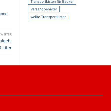
Transportkisten für Bäcker
Versandbehälter
onne
,
weiße Transportkisten
WEITER
blech,
0 Liter