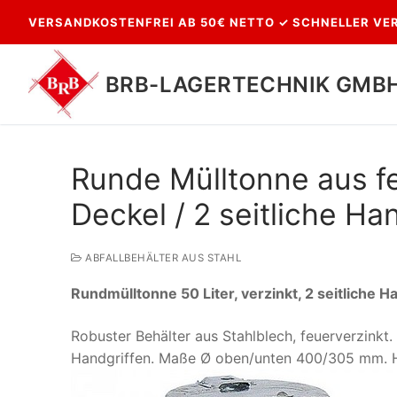
Zum
VERSANDKOSTENFREI AB 50€ NETTO ✓ SCHNELLER VER
Inhalt
springen
BRB-LAGERTECHNIK GMB
Runde Mülltonne aus fe
Deckel / 2 seitliche Han
ABFALLBEHÄLTER AUS STAHL
Rundmülltonne 50 Liter, verzinkt, 2 seitlich
Suchen
nach:
Robuster Behälter aus Stahlblech, feuerverzinkt
Handgriffen. Maße Ø oben/unten 400/305 mm. Hö