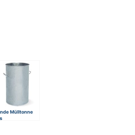
nde Mülltonne
s
uerverzinktem
ahlblech, 2