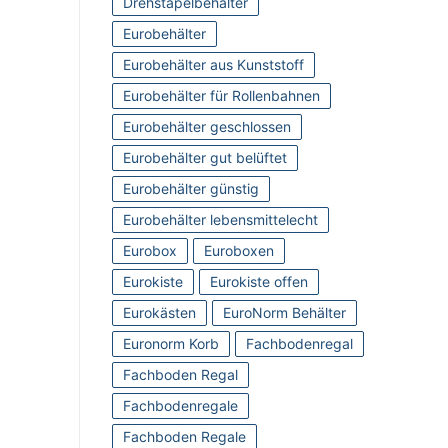
Drehstapelbehälter
Eurobehälter
Eurobehälter aus Kunststoff
Eurobehälter für Rollenbahnen
Eurobehälter geschlossen
Eurobehälter gut belüftet
Eurobehälter günstig
Eurobehälter lebensmittelecht
Eurobox
Euroboxen
Eurokiste
Eurokiste offen
Eurokästen
EuroNorm Behälter
Euronorm Korb
Fachbodenregal
Fachboden Regal
Fachbodenregale
Fachboden Regale