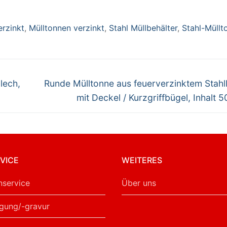
agegriffe, Inhalt
0 Liter
erzinkt
,
Mülltonnen verzinkt
,
Stahl Müllbehälter
,
Stahl-Müllt
Nächster
lech,
Runde Mülltonne aus feuerverzinktem Stahl
Beitrag:
mit Deckel / Kurzgriffbügel, Inhalt 5
VICE
WEITERES
service
Über uns
gung/-gravur