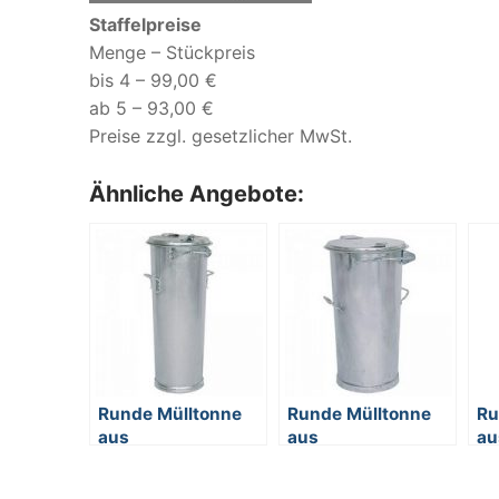
Staffelpreise
Menge – Stückpreis
bis 4 – 99,00 €
ab 5 – 93,00 €
Preise zzgl. gesetzlicher MwSt.
Ähnliche Angebote:
Runde Mülltonne
Runde Mülltonne
Ru
aus
aus
au
feuerverzinktem
feuerverzinktem
fe
Stahlblech, mit
Stahlblech, mit
St