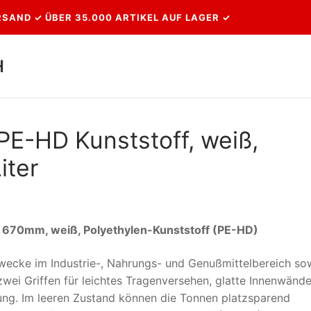
SAND ✓ ÜBER 35.000 ARTIKEL AUF LAGER ✓
H
Suchen nach:
PE-HD Kunststoff, weiß,
iter
H 670mm, weiß, Polyethylen-Kunststoff (PE-HD)
tzzwecke im Industrie-, Nahrungs- und Genußmittelbereich so
wei Griffen für leichtes Tragenversehen, glatte Innenwänd
gung. Im leeren Zustand können die Tonnen platzsparend