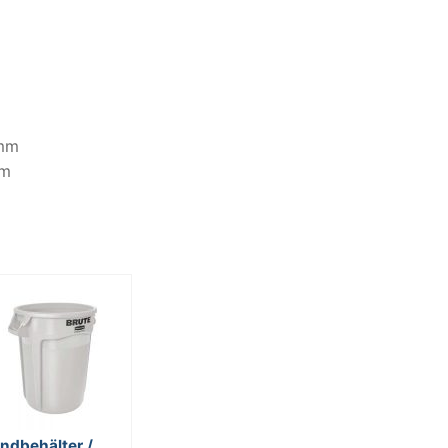
 mm
mm
ndbehälter /