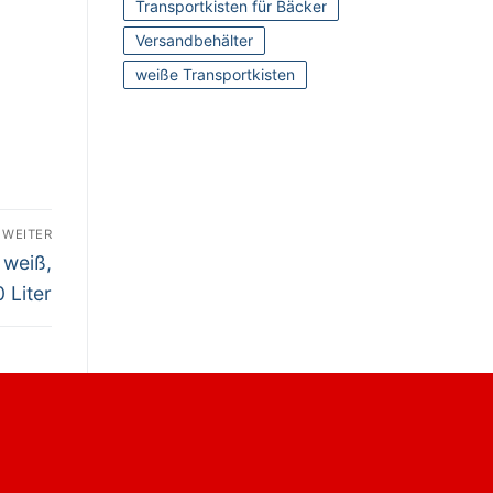
Transportkisten für Bäcker
Versandbehälter
weiße Transportkisten
WEITER
 weiß,
 Liter