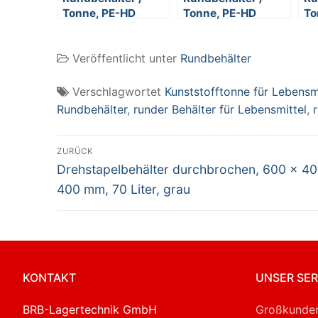
Tonne, PE-HD
Tonne, PE-HD
To
Kunststoff, weiß,
Kunststoff, weiß,
Ku
lebensmittelecht,
lebensmittelecht,
le
Veröffentlicht unter
Rundbehälter
38 Liter
76 Liter
12
Verschlagwortet
Kunststofftonne für Lebensm
Rundbehälter
,
runder Behälter für Lebensmittel
,
Beitragsnavigation
ZURÜCK
Vorheriger
Drehstapelbehälter durchbrochen, 600 x 4
Beitrag:
400 mm, 70 Liter, grau
KONTAKT
UNSER SER
BRB-Lagertechnik GmbH
Großkunden