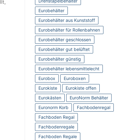
Drehstapelbehälter
lt,
Eurobehälter
Eurobehälter aus Kunststoff
Eurobehälter für Rollenbahnen
Eurobehälter geschlossen
Eurobehälter gut belüftet
Eurobehälter günstig
Eurobehälter lebensmittelecht
Eurobox
Euroboxen
Eurokiste
Eurokiste offen
Eurokästen
EuroNorm Behälter
Euronorm Korb
Fachbodenregal
Fachboden Regal
Fachbodenregale
Fachboden Regale