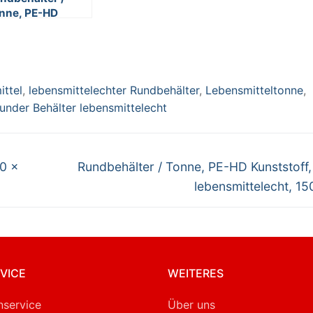
nne, PE-HD
nststoff, weiß,
bensmittelecht,
1 Liter
ittel
,
lebensmittelechter Rundbehälter
,
Lebensmitteltonne
,
runder Behälter lebensmittelecht
Nächster
00 x
Rundbehälter / Tonne, PE-HD Kunststoff,
Beitrag:
lebensmittelecht, 150
VICE
WEITERES
service
Über uns