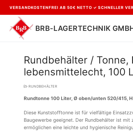
Zum
VERSANDKOSTENFREI AB 50€ NETTO ✓ SCHNELLER VER
Inhalt
springen
BRB-LAGERTECHNIK GMB
Rundbehälter / Tonne, 
lebensmittelecht, 100 L
RUNDBEHÄLTER
Rundtonne 100 Liter, Ø oben/unten 520/415, 
Suchen
nach:
Diese Kunststofftonne ist für vielfältige Einsa
Baugewerbe geeignet. Der Rundbehälter ist mit z
ermöglichen eine leichte und hygienische Reini