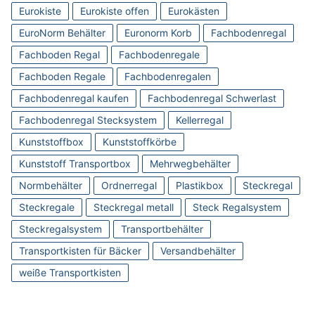
Eurokiste
Eurokiste offen
Eurokästen
EuroNorm Behälter
Euronorm Korb
Fachbodenregal
Fachboden Regal
Fachbodenregale
Fachboden Regale
Fachbodenregalen
Fachbodenregal kaufen
Fachbodenregal Schwerlast
Fachbodenregal Stecksystem
Kellerregal
Kunststoffbox
Kunststoffkörbe
Kunststoff Transportbox
Mehrwegbehälter
Normbehälter
Ordnerregal
Plastikbox
Steckregal
Steckregale
Steckregal metall
Steck Regalsystem
Steckregalsystem
Transportbehälter
Transportkisten für Bäcker
Versandbehälter
weiße Transportkisten