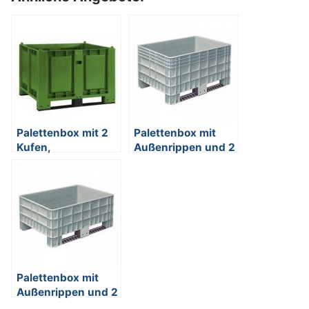
Palettenbox mit 2
Palettenbox mit
Kufen,
Außenrippen und 2
Boden/Wände
Kufen, Material PE-
geschlossen,
HD, Außenmaße
Tragkraft 500 kg,
LxBxH 1170 x 800
LxBxH 1200 x 800
x 650 mm, grau
x 850 mm, Farbe:
grün
Palettenbox mit
Außenrippen und 2
Kufen, Material PE-