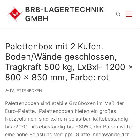
Zum
BRB-LAGERTECHNIK
Inhalt
GMBH
springen
Suchen nach:
Palettenbox mit 2 Kufen,
Boden/Wände geschlossen,
Tragkraft 500 kg, LxBxH 1200 x
800 x 850 mm, Farbe: rot
PALETTENBOXEN
Suchen
Palettenboxen sind stabile Großboxen im Maß der
nach:
Euro-Palette. Palettenboxen bieten ein großes
Nutzvolumen, sind extrem belastbar, kältebeständig
bis -20ºC, hitzebeständig bis +80ºC, der Boden ist für
eine hohe Belastung verrippt. Glatte Innenwände der