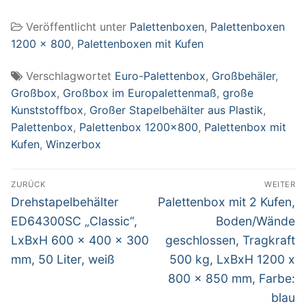
HD, Außenmaße
Veröffentlicht unter
Palettenboxen
,
Palettenboxen
LxBxH 1170 x 800
x 520 mm, grau
1200 x 800
,
Palettenboxen mit Kufen
Verschlagwortet
Euro-Palettenbox
,
Großbehäler
,
Großbox
,
Großbox im Europalettenmaß
,
große
Kunststoffbox
,
Großer Stapelbehälter aus Plastik
,
Palettenbox
,
Palettenbox 1200x800
,
Palettenbox mit
Kufen
,
Winzerbox
Beitragsnavigation
ZURÜCK
WEITER
Vorheriger
Nächster
Drehstapelbehälter
Palettenbox mit 2 Kufen,
Beitrag:
Beitrag:
ED64300SC „Classic“,
Boden/Wände
LxBxH 600 x 400 x 300
geschlossen, Tragkraft
mm, 50 Liter, weiß
500 kg, LxBxH 1200 x
800 x 850 mm, Farbe:
blau