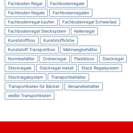
Fachboden Regal
Fachbodenregale
Fachboden Regale
Fachbodenregalen
Fachbodenregal kaufen
Fachbodenregal Schwerlast
Fachbodenregal Stecksystem
Kellerregal
Kunststoffbox
Kunststoffkörbe
Kunststoff Transportbox
Mehrwegbehälter
Normbehälter
Ordnerregal
Plastikbox
Steckregal
Steckregale
Steckregal metall
Steck Regalsystem
Steckregalsystem
Transportbehälter
Transportkisten für Bäcker
Versandbehälter
weiße Transportkisten