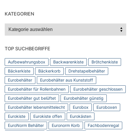
KATEGORIEN
Kategorien
TOP SUCHBEGRIFFE
Aufbewahrungsbox
Backwarenkiste
Brötchenkiste
Bäckerkiste
Bäckerkorb
Drehstapelbehälter
Eurobehälter
Eurobehälter aus Kunststoff
Eurobehälter für Rollenbahnen
Eurobehälter geschlossen
Eurobehälter gut belüftet
Eurobehälter günstig
Eurobehälter lebensmittelecht
Eurobox
Euroboxen
Eurokiste
Eurokiste offen
Eurokästen
EuroNorm Behälter
Euronorm Korb
Fachbodenregal