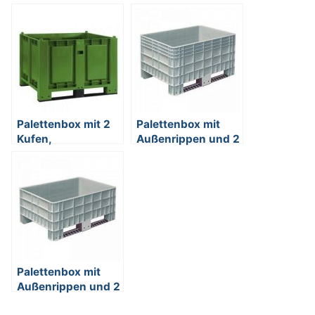
Palettenbox mit 2
Palettenbox mit
Kufen,
Außenrippen und 2
Boden/Wände
Kufen, Material PE-
geschlossen,
HD, Außenmaße
Tragkraft 500 kg,
LxBxH 1170 x 800
LxBxH 1200 x 800
x 650 mm, grau
x 850 mm, Farbe:
grün
Palettenbox mit
Außenrippen und 2
Kufen, Material PE-