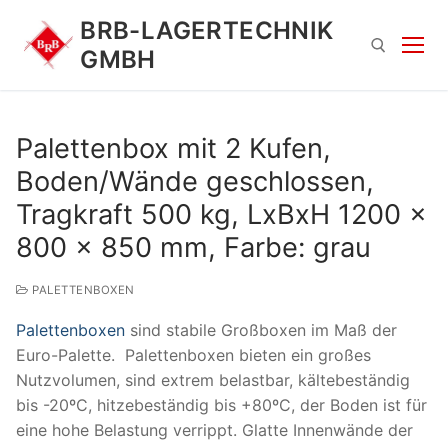
Zum
BRB-LAGERTECHNIK
Inhalt
GMBH
springen
Suchen nach:
Palettenbox mit 2 Kufen,
Boden/Wände geschlossen,
Tragkraft 500 kg, LxBxH 1200 x
800 x 850 mm, Farbe: grau
PALETTENBOXEN
Suchen
Palettenboxen
sind stabile Großboxen im Maß der
nach:
Euro-Palette. Palettenboxen bieten ein großes
Nutzvolumen, sind extrem belastbar, kältebeständig
bis -20ºC, hitzebeständig bis +80ºC, der Boden ist für
eine hohe Belastung verrippt. Glatte Innenwände der