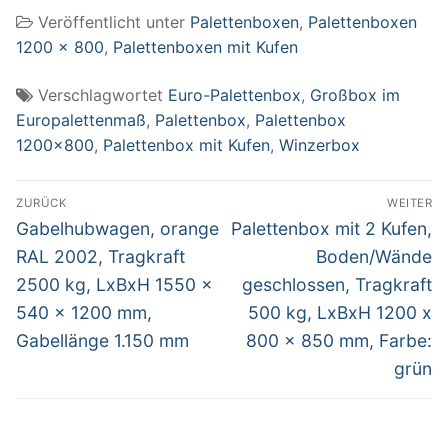
HD, Außenmaße
Veröffentlicht unter
Palettenboxen
,
Palettenboxen
LxBxH 1170 x 800
x 520 mm, grau
1200 x 800
,
Palettenboxen mit Kufen
Verschlagwortet
Euro-Palettenbox
,
Großbox im
Europalettenmaß
,
Palettenbox
,
Palettenbox
1200x800
,
Palettenbox mit Kufen
,
Winzerbox
Beitragsnavigation
ZURÜCK
WEITER
Vorheriger
Nächster
Gabelhubwagen, orange
Palettenbox mit 2 Kufen,
Beitrag:
Beitrag:
RAL 2002, Tragkraft
Boden/Wände
2500 kg, LxBxH 1550 x
geschlossen, Tragkraft
540 x 1200 mm,
500 kg, LxBxH 1200 x
Gabellänge 1.150 mm
800 x 850 mm, Farbe:
grün