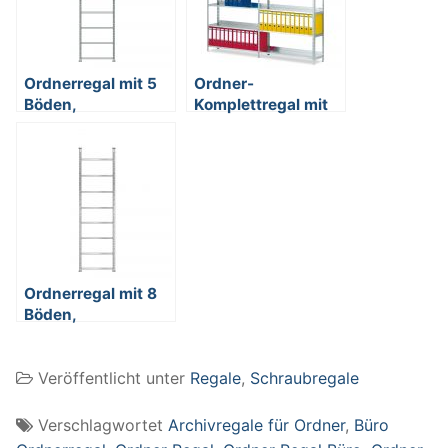
Ordnerregal mit 5
Ordner-
Böden,
Komplettregal mit
kunststoffbeschichtet,
12 Böden,
Schraubsystem,
glanzverzinkt,
BxTxH
Schraubsystem,
750x600x1850
BxTx
mm
2009x300x2200
mm
Ordnerregal mit 8
Böden,
glanzverzinkt,
Schraubsystem,
Veröffentlicht unter
Regale
,
Schraubregale
BxTxH
750x600x2900
mm
Verschlagwortet
Archivregale für Ordner
,
Büro