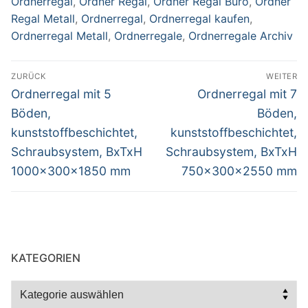
Ordnerregal
,
Ordner Regal
,
Ordner Regal Büro
,
Ordner
Regal Metall
,
Ordnerregal
,
Ordnerregal kaufen
,
Ordnerregal Metall
,
Ordnerregale
,
Ordnerregale Archiv
Beitragsnavigation
ZURÜCK
WEITER
Vorheriger
Nächster
Ordnerregal mit 5
Ordnerregal mit 7
Beitrag:
Beitrag:
Böden,
Böden,
kunststoffbeschichtet,
kunststoffbeschichtet,
Schraubsystem, BxTxH
Schraubsystem, BxTxH
1000x300x1850 mm
750x300x2550 mm
KATEGORIEN
Kategorien