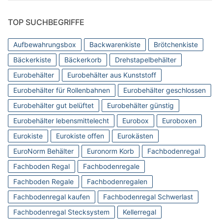
TOP SUCHBEGRIFFE
Aufbewahrungsbox
Backwarenkiste
Brötchenkiste
Bäckerkiste
Bäckerkorb
Drehstapelbehälter
Eurobehälter
Eurobehälter aus Kunststoff
Eurobehälter für Rollenbahnen
Eurobehälter geschlossen
Eurobehälter gut belüftet
Eurobehälter günstig
Eurobehälter lebensmittelecht
Eurobox
Euroboxen
Eurokiste
Eurokiste offen
Eurokästen
EuroNorm Behälter
Euronorm Korb
Fachbodenregal
Fachboden Regal
Fachbodenregale
Fachboden Regale
Fachbodenregalen
Fachbodenregal kaufen
Fachbodenregal Schwerlast
Fachbodenregal Stecksystem
Kellerregal