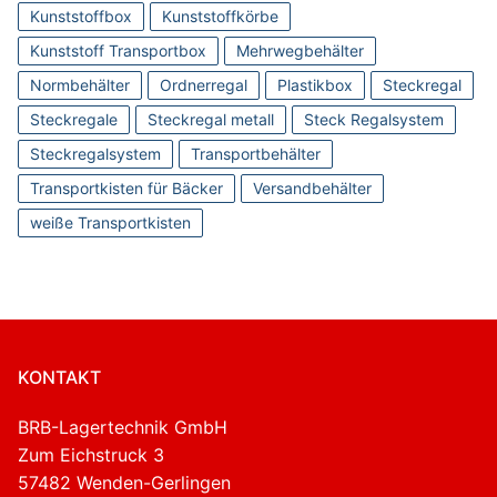
Kunststoffbox
Kunststoffkörbe
Kunststoff Transportbox
Mehrwegbehälter
Normbehälter
Ordnerregal
Plastikbox
Steckregal
Steckregale
Steckregal metall
Steck Regalsystem
Steckregalsystem
Transportbehälter
Transportkisten für Bäcker
Versandbehälter
weiße Transportkisten
KONTAKT
BRB-Lagertechnik GmbH
Zum Eichstruck 3
57482 Wenden-Gerlingen