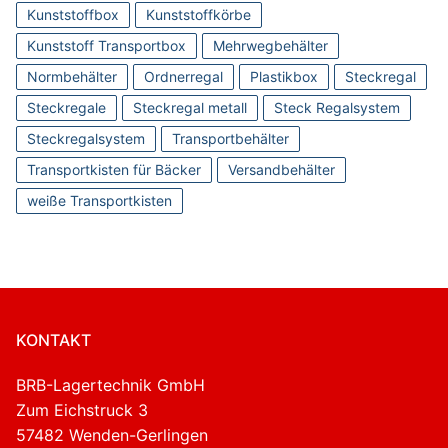
Kunststoffbox
Kunststoffkörbe
Kunststoff Transportbox
Mehrwegbehälter
Normbehälter
Ordnerregal
Plastikbox
Steckregal
Steckregale
Steckregal metall
Steck Regalsystem
Steckregalsystem
Transportbehälter
Transportkisten für Bäcker
Versandbehälter
weiße Transportkisten
KONTAKT
BRB-Lagertechnik GmbH
Zum Eichstruck 3
57482 Wenden-Gerlingen