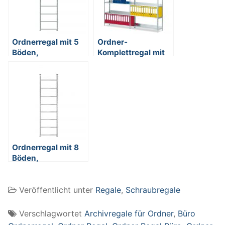
Ordnerregal mit 5
Ordner-
Böden,
Komplettregal mit
kunststoffbeschichtet,
12 Böden,
Schraubsystem,
glanzverzinkt,
BxTxH
Schraubsystem,
750x600x1850
BxTx
mm
2009x300x2200
mm
Ordnerregal mit 8
Böden,
glanzverzinkt,
Schraubsystem,
Veröffentlicht unter
Regale
,
Schraubregale
BxTxH
750x600x2900
mm
Verschlagwortet
Archivregale für Ordner
,
Büro