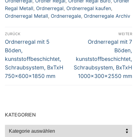
Ordnerregal
,
Ordner Regal
,
Ordner Regal Büro
,
Ordner
Regal Metall
,
Ordnerregal
,
Ordnerregal kaufen
,
Ordnerregal Metall
,
Ordnerregale
,
Ordnerregale Archiv
Beitragsnavigation
ZURÜCK
WEITER
Vorheriger
Nächster
Ordnerregal mit 5
Ordnerregal mit 7
Beitrag:
Beitrag:
Böden,
Böden,
kunststoffbeschichtet,
kunststoffbeschichtet,
Schraubsystem, BxTxH
Schraubsystem, BxTxH
750x600x1850 mm
1000x300x2550 mm
KATEGORIEN
Kategorien