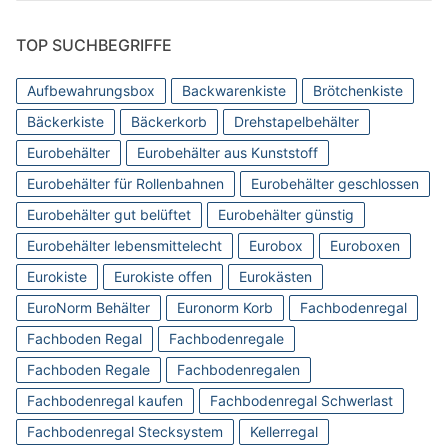
TOP SUCHBEGRIFFE
Aufbewahrungsbox
Backwarenkiste
Brötchenkiste
Bäckerkiste
Bäckerkorb
Drehstapelbehälter
Eurobehälter
Eurobehälter aus Kunststoff
Eurobehälter für Rollenbahnen
Eurobehälter geschlossen
Eurobehälter gut belüftet
Eurobehälter günstig
Eurobehälter lebensmittelecht
Eurobox
Euroboxen
Eurokiste
Eurokiste offen
Eurokästen
EuroNorm Behälter
Euronorm Korb
Fachbodenregal
Fachboden Regal
Fachbodenregale
Fachboden Regale
Fachbodenregalen
Fachbodenregal kaufen
Fachbodenregal Schwerlast
Fachbodenregal Stecksystem
Kellerregal