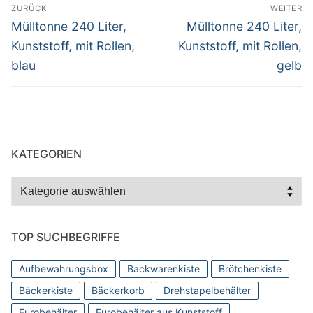
Beitragsnavigation
ZURÜCK
WEITER
Vorheriger
Nächster
Mülltonne 240 Liter,
Mülltonne 240 Liter,
Beitrag:
Beitrag:
Kunststoff, mit Rollen,
Kunststoff, mit Rollen,
blau
gelb
KATEGORIEN
Kategorien
TOP SUCHBEGRIFFE
Aufbewahrungsbox
Backwarenkiste
Brötchenkiste
Bäckerkiste
Bäckerkorb
Drehstapelbehälter
Eurobehälter
Eurobehälter aus Kunststoff