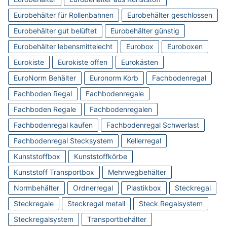
Eurobehälter für Rollenbahnen
Eurobehälter geschlossen
Eurobehälter gut belüftet
Eurobehälter günstig
Eurobehälter lebensmittelecht
Eurobox
Euroboxen
Eurokiste
Eurokiste offen
Eurokästen
EuroNorm Behälter
Euronorm Korb
Fachbodenregal
Fachboden Regal
Fachbodenregale
Fachboden Regale
Fachbodenregalen
Fachbodenregal kaufen
Fachbodenregal Schwerlast
Fachbodenregal Stecksystem
Kellerregal
Kunststoffbox
Kunststoffkörbe
Kunststoff Transportbox
Mehrwegbehälter
Normbehälter
Ordnerregal
Plastikbox
Steckregal
Steckregale
Steckregal metall
Steck Regalsystem
Steckregalsystem
Transportbehälter