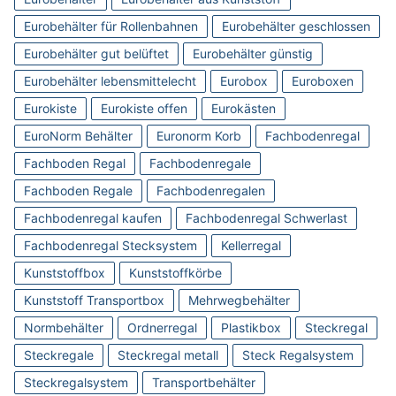
Eurobehälter für Rollenbahnen
Eurobehälter geschlossen
Eurobehälter gut belüftet
Eurobehälter günstig
Eurobehälter lebensmittelecht
Eurobox
Euroboxen
Eurokiste
Eurokiste offen
Eurokästen
EuroNorm Behälter
Euronorm Korb
Fachbodenregal
Fachboden Regal
Fachbodenregale
Fachboden Regale
Fachbodenregalen
Fachbodenregal kaufen
Fachbodenregal Schwerlast
Fachbodenregal Stecksystem
Kellerregal
Kunststoffbox
Kunststoffkörbe
Kunststoff Transportbox
Mehrwegbehälter
Normbehälter
Ordnerregal
Plastikbox
Steckregal
Steckregale
Steckregal metall
Steck Regalsystem
Steckregalsystem
Transportbehälter