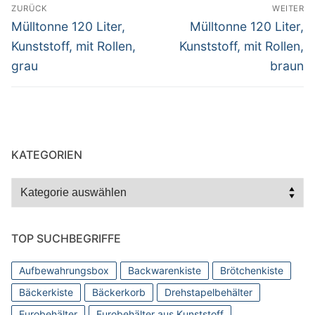
Beitragsnavigation
ZURÜCK
WEITER
Vorheriger
Nächster
Mülltonne 120 Liter,
Mülltonne 120 Liter,
Beitrag:
Beitrag:
Kunststoff, mit Rollen,
Kunststoff, mit Rollen,
grau
braun
KATEGORIEN
Kategorien
TOP SUCHBEGRIFFE
Aufbewahrungsbox
Backwarenkiste
Brötchenkiste
Bäckerkiste
Bäckerkorb
Drehstapelbehälter
Eurobehälter
Eurobehälter aus Kunststoff