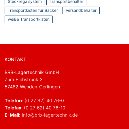
Steckregalsystem
Transportbehälter
Transportkisten für Bäcker
Versandbehälter
weiße Transportkisten
KONTAKT
BRB-Lagertechnik GmbH
Zum Eichstruck 3
57482 Wenden-Gerlingen
Telefon
:
(0 27 62) 40 76-0
Telefax
: (0 27 62) 40 76-10
E-Mail:
info@brb-lagertechnik.de