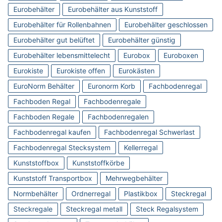
Eurobehälter
Eurobehälter aus Kunststoff
Eurobehälter für Rollenbahnen
Eurobehälter geschlossen
Eurobehälter gut belüftet
Eurobehälter günstig
Eurobehälter lebensmittelecht
Eurobox
Euroboxen
Eurokiste
Eurokiste offen
Eurokästen
EuroNorm Behälter
Euronorm Korb
Fachbodenregal
Fachboden Regal
Fachbodenregale
Fachboden Regale
Fachbodenregalen
Fachbodenregal kaufen
Fachbodenregal Schwerlast
Fachbodenregal Stecksystem
Kellerregal
Kunststoffbox
Kunststoffkörbe
Kunststoff Transportbox
Mehrwegbehälter
Normbehälter
Ordnerregal
Plastikbox
Steckregal
Steckregale
Steckregal metall
Steck Regalsystem