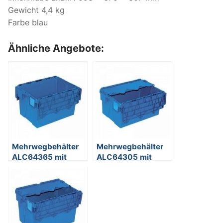
Gewicht 4,4 kg
Farbe blau
Ähnliche Angebote:
Mehrwegbehälter
Mehrwegbehälter
ALC64365 mit
ALC64305 mit
anscharniertem
anscharniertem
Deckeln, LxBxH
Deckeln, LxBxH
600 x 400 x 365
600 x 400 x 308
mm, 65 Liter, blau
mm, 54 Liter, blau