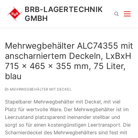
Zum
BRB-LAGERTECHNIK
Inhalt
GMBH
springen
Suchen nach:
Mehrwegbehälter ALC74355 mit
anscharniertem Deckeln, LxBxH
715 x 465 x 355 mm, 75 Liter,
blau
MEHRWEGBEHÄLTER MIT DECKEL
Suchen
Stapelbarer Mehrwegbehälter mit Deckel, mit viel
nach:
Platz für wertvolle Ware. Der Mehrwegbehälter ist im
Leerzustand platzsparend ineinander stellbar und
sorgt so für einen kostengünstigen Leertransport. Die
Scharnierdeckel des Mehrwegbehälters sind fest mit