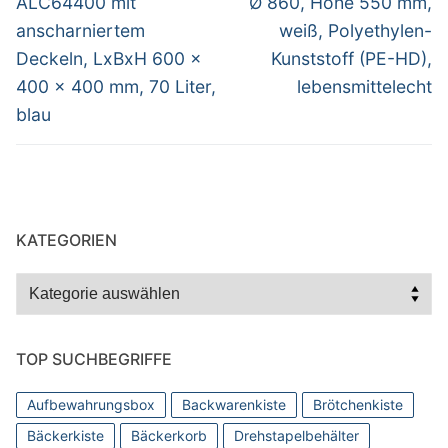
ALC64400 mit
Ø 860, Höhe 550 mm,
anscharniertem
weiß, Polyethylen-
Deckeln, LxBxH 600 x
Kunststoff (PE-HD),
400 x 400 mm, 70 Liter,
lebensmittelecht
blau
KATEGORIEN
Kategorien
TOP SUCHBEGRIFFE
Aufbewahrungsbox
Backwarenkiste
Brötchenkiste
Bäckerkiste
Bäckerkorb
Drehstapelbehälter