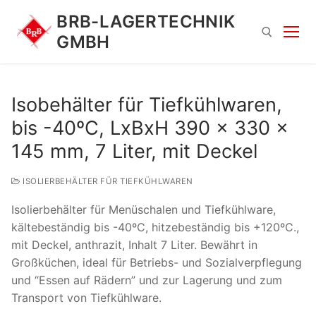
Zum
BRB-LAGERTECHNIK
Inhalt
GMBH
springen
Suchen nach:
Isobehälter für Tiefkühlwaren,
bis -40ºC, LxBxH 390 x 330 x
145 mm, 7 Liter, mit Deckel
ISOLIERBEHÄLTER FÜR TIEFKÜHLWAREN
Isolierbehälter für Menüschalen und Tiefkühlware,
Suchen
kältebeständig bis -40ºC, hitzebeständig bis +120ºC.,
nach:
mit Deckel, anthrazit, Inhalt 7 Liter. Bewährt in
Großküchen, ideal für Betriebs- und Sozialverpflegung
und “Essen auf Rädern” und zur Lagerung und zum
Transport von Tiefkühlware.