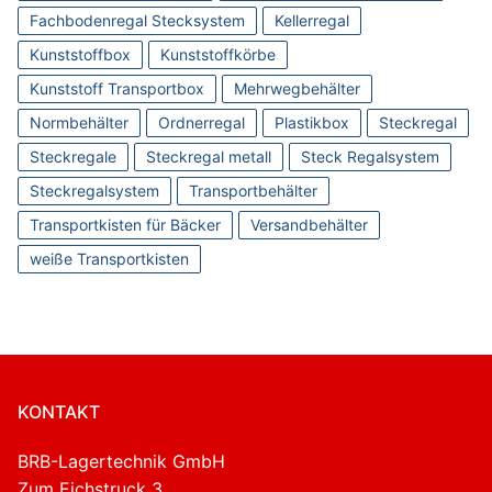
Fachbodenregal Stecksystem
Kellerregal
Kunststoffbox
Kunststoffkörbe
Kunststoff Transportbox
Mehrwegbehälter
Normbehälter
Ordnerregal
Plastikbox
Steckregal
Steckregale
Steckregal metall
Steck Regalsystem
Steckregalsystem
Transportbehälter
Transportkisten für Bäcker
Versandbehälter
weiße Transportkisten
KONTAKT
BRB-Lagertechnik GmbH
Zum Eichstruck 3