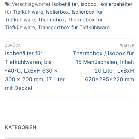
Verschlagwortet
Isobehälter
,
Isobox
,
Isolierbehälter
für Tiefkühlware
,
Isolierbox
,
Isolierbox für
Tiefkühlware
,
Thermobox
,
Thermobox für
Tiefkühlware
,
Transportbox für Tiefkühlware
Beitragsnavigation
ZURÜCK
WEITER
Vorheriger
Nächster
Isobehälter für
Thermobox / Isobox für
Beitrag:
Beitrag:
Tiefkühlwaren, bis
15 Menüschalen, Inhalt
-40ºC, LxBxH 630 x
20 Liter, LxBxH
300 x 200 mm, 17 Liter
620x295x220 mm
mit Deckel
KATEGORIEN