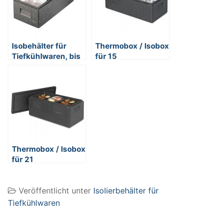
Isobehälter für
Thermobox / Isobox
Tiefkühlwaren, bis
für 15
-40ºC, LxBxH 630
Menüschalen,
x 300 x 200 mm,
Inhalt 20 Liter,
17 Liter mit Deckel
LxBxH
620x295x220 mm
Thermobox / Isobox
für 21
Menüschalen,
Inhalt 28 Liter,
Veröffentlicht unter
Isolierbehälter für
LxBxH
620x295x275 mm
Tiefkühlwaren