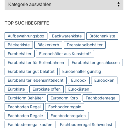
Kategorien
TOP SUCHBEGRIFFE
Aufbewahrungsbox
Backwarenkiste
Brötchenkiste
Bäckerkiste
Bäckerkorb
Drehstapelbehälter
Eurobehälter
Eurobehälter aus Kunststoff
Eurobehälter für Rollenbahnen
Eurobehälter geschlossen
Eurobehälter gut belüftet
Eurobehälter günstig
Eurobehälter lebensmittelecht
Eurobox
Euroboxen
Eurokiste
Eurokiste offen
Eurokästen
EuroNorm Behälter
Euronorm Korb
Fachbodenregal
Fachboden Regal
Fachbodenregale
Fachboden Regale
Fachbodenregalen
Fachbodenregal kaufen
Fachbodenregal Schwerlast