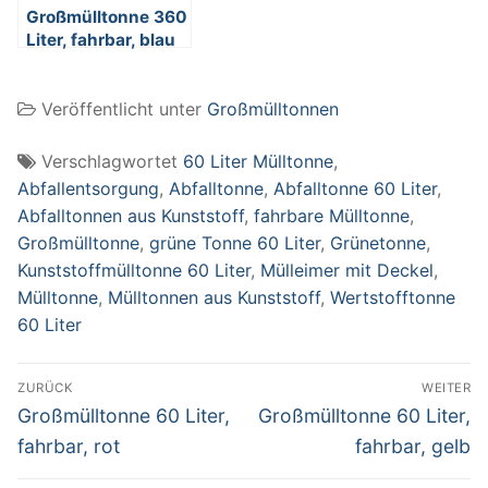
Großmülltonne 360
Liter, fahrbar, blau
Veröffentlicht unter
Großmülltonnen
Verschlagwortet
60 Liter Mülltonne
,
Abfallentsorgung
,
Abfalltonne
,
Abfalltonne 60 Liter
,
Abfalltonnen aus Kunststoff
,
fahrbare Mülltonne
,
Großmülltonne
,
grüne Tonne 60 Liter
,
Grünetonne
,
Kunststoffmülltonne 60 Liter
,
Mülleimer mit Deckel
,
Mülltonne
,
Mülltonnen aus Kunststoff
,
Wertstofftonne
60 Liter
Beitragsnavigation
ZURÜCK
WEITER
Vorheriger
Nächster
Großmülltonne 60 Liter,
Großmülltonne 60 Liter,
Beitrag:
Beitrag:
fahrbar, rot
fahrbar, gelb