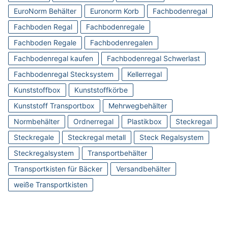
EuroNorm Behälter
Euronorm Korb
Fachbodenregal
Fachboden Regal
Fachbodenregale
Fachboden Regale
Fachbodenregalen
Fachbodenregal kaufen
Fachbodenregal Schwerlast
Fachbodenregal Stecksystem
Kellerregal
Kunststoffbox
Kunststoffkörbe
Kunststoff Transportbox
Mehrwegbehälter
Normbehälter
Ordnerregal
Plastikbox
Steckregal
Steckregale
Steckregal metall
Steck Regalsystem
Steckregalsystem
Transportbehälter
Transportkisten für Bäcker
Versandbehälter
weiße Transportkisten