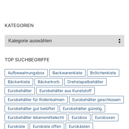
KATEGORIEN
Kategorien
TOP SUCHBEGRIFFE
Aufbewahrungsbox
Backwarenkiste
Brötchenkiste
Bäckerkiste
Bäckerkorb
Drehstapelbehälter
Eurobehälter
Eurobehälter aus Kunststoff
Eurobehälter für Rollenbahnen
Eurobehälter geschlossen
Eurobehälter gut belüftet
Eurobehälter günstig
Eurobehälter lebensmittelecht
Eurobox
Euroboxen
Eurokiste
Eurokiste offen
Eurokästen