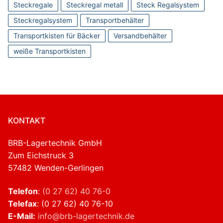
Steckregale
Steckregal metall
Steck Regalsystem
Steckregalsystem
Transportbehälter
Transportkisten für Bäcker
Versandbehälter
weiße Transportkisten
KONTAKT
BRB-Lagertechnik GmbH
Zum Eichstruck 3
57482 Wenden-Gerlingen
Telefon
:
(0 27 62) 40 76-0
Telefax
: (0 27 62) 40 76-10
E-Mail:
info@brb-lagertechnik.de