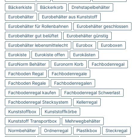
Bäckerkiste
Bäckerkorb
Drehstapelbehälter
Eurobehälter
Eurobehälter aus Kunststoff
Eurobehälter für Rollenbahnen
Eurobehälter geschlossen
Eurobehälter gut belüftet
Eurobehälter günstig
Eurobehälter lebensmittelecht
Eurobox
Euroboxen
Eurokiste
Eurokiste offen
Eurokästen
EuroNorm Behälter
Euronorm Korb
Fachbodenregal
Fachboden Regal
Fachbodenregale
Fachboden Regale
Fachbodenregalen
Fachbodenregal kaufen
Fachbodenregal Schwerlast
Fachbodenregal Stecksystem
Kellerregal
Kunststoffbox
Kunststoffkörbe
Kunststoff Transportbox
Mehrwegbehälter
Normbehälter
Ordnerregal
Plastikbox
Steckregal