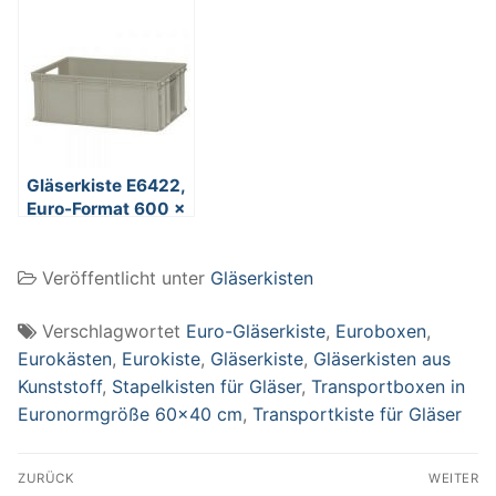
(LxBxH), Nutzhöhe
(LxBxH), Nutzhöhe
125 mm, bei
145 mm, bei
Stielgläsern
Stielgläsern
Nutzhöhe 50-95
Nutzhöhe 90-135
mm
mm
Gläserkiste E6422,
Euro-Format 600 x
400 x 220 mm
(LxBxH), Nutzhöhe
Veröffentlicht unter
Gläserkisten
195 mm, bei
Stielgläsern
Nutzhöhe 135-180
Verschlagwortet
Euro-Gläserkiste
,
Euroboxen
,
mm
Eurokästen
,
Eurokiste
,
Gläserkiste
,
Gläserkisten aus
Kunststoff
,
Stapelkisten für Gläser
,
Transportboxen in
Euronormgröße 60x40 cm
,
Transportkiste für Gläser
Beitragsnavigation
ZURÜCK
WEITER