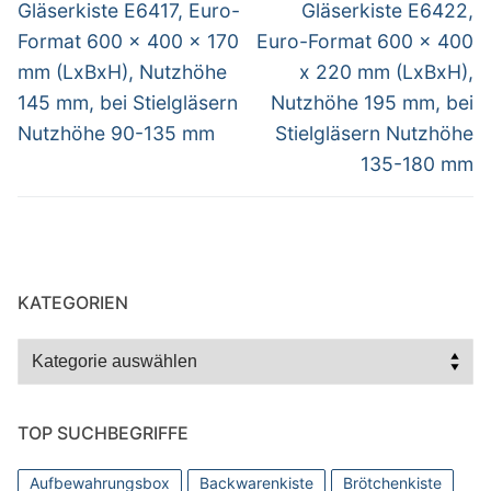
Vorheriger
Nächster
Gläserkiste E6417, Euro-
Gläserkiste E6422,
Beitrag:
Beitrag:
Format 600 x 400 x 170
Euro-Format 600 x 400
mm (LxBxH), Nutzhöhe
x 220 mm (LxBxH),
145 mm, bei Stielgläsern
Nutzhöhe 195 mm, bei
Nutzhöhe 90-135 mm
Stielgläsern Nutzhöhe
135-180 mm
KATEGORIEN
Kategorien
TOP SUCHBEGRIFFE
Aufbewahrungsbox
Backwarenkiste
Brötchenkiste