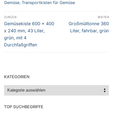
Gemüse
,
Transportkisten für Gemüse
Beitragsnavigation
ZURÜCK
WEITER
Vorheriger
Nächster
Gemüsekiste 600 x 400
Großmülltonne 360
Beitrag:
Beitrag:
x 240 mm, 43 Liter,
Liter, fahrbar, grün
grün, mit 4
Durchfaßgriffen
KATEGORIEN
Kategorien
TOP SUCHBEGRIFFE