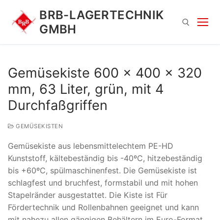
Zum
BRB-LAGERTECHNIK
Inhalt
GMBH
springen
Suchen nach:
Gemüsekiste 600 x 400 x 320
mm, 63 Liter, grün, mit 4
Durchfaßgriffen
GEMÜSEKISTEN
Gemüsekiste aus lebensmittelechtem PE-HD
Suchen
Kunststoff, kältebeständig bis -40ºC, hitzebeständig
nach:
bis +60ºC, spülmaschinenfest. Die Gemüsekiste ist
schlagfest und bruchfest, formstabil und mit hohen
Stapelränder ausgestattet. Die Kiste ist Für
Fördertechnik und Rollenbahnen geeignet und kann
mit nahezu allen gängigen Behältern im Euro-Format