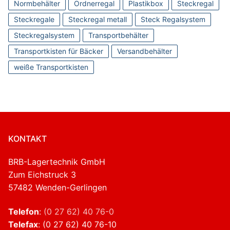
Normbehälter
Ordnerregal
Plastikbox
Steckregal
Steckregale
Steckregal metall
Steck Regalsystem
Steckregalsystem
Transportbehälter
Transportkisten für Bäcker
Versandbehälter
weiße Transportkisten
KONTAKT
BRB-Lagertechnik GmbH
Zum Eichstruck 3
57482 Wenden-Gerlingen
Telefon
:
(0 27 62) 40 76-0
Telefax
: (0 27 62) 40 76-10