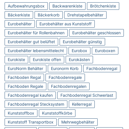
Aufbewahrungsbox
Backwarenkiste
Brötchenkiste
Bäckerkiste
Bäckerkorb
Drehstapelbehälter
Eurobehälter
Eurobehälter aus Kunststoff
Eurobehälter für Rollenbahnen
Eurobehälter geschlossen
Eurobehälter gut belüftet
Eurobehälter günstig
Eurobehälter lebensmittelecht
Eurobox
Euroboxen
Eurokiste
Eurokiste offen
Eurokästen
EuroNorm Behälter
Euronorm Korb
Fachbodenregal
Fachboden Regal
Fachbodenregale
Fachboden Regale
Fachbodenregalen
Fachbodenregal kaufen
Fachbodenregal Schwerlast
Fachbodenregal Stecksystem
Kellerregal
Kunststoffbox
Kunststoffkörbe
Kunststoff Transportbox
Mehrwegbehälter