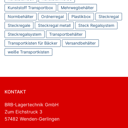
Kunststoff Transportbox
Mehrwegbehälter
Normbehälter
Ordnerregal
Plastikbox
Steckregal
Steckregale
Steckregal metall
Steck Regalsystem
Steckregalsystem
Transportbehälter
Transportkisten für Bäcker
Versandbehälter
weiße Transportkisten
KONTAKT
BRB-Lagertechnik GmbH
Zum Eichstruck 3
57482 Wenden-Gerlingen