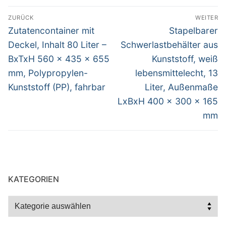
Beitragsnavigation
ZURÜCK
WEITER
Vorheriger
Nächster
Zutatencontainer mit
Stapelbarer
Beitrag:
Beitrag:
Deckel, Inhalt 80 Liter –
Schwerlastbehälter aus
BxTxH 560 x 435 x 655
Kunststoff, weiß
mm, Polypropylen-
lebensmittelecht, 13
Kunststoff (PP), fahrbar
Liter, Außenmaße
LxBxH 400 x 300 x 165
mm
KATEGORIEN
Kategorien