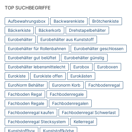
TOP SUCHBEGRIFFE
Aufbewahrungsbox
Backwarenkiste
Brötchenkiste
Bäckerkiste
Bäckerkorb
Drehstapelbehälter
Eurobehälter
Eurobehälter aus Kunststoff
Eurobehälter für Rollenbahnen
Eurobehälter geschlossen
Eurobehälter gut belüftet
Eurobehälter günstig
Eurobehälter lebensmittelecht
Eurobox
Euroboxen
Eurokiste
Eurokiste offen
Eurokästen
EuroNorm Behälter
Euronorm Korb
Fachbodenregal
Fachboden Regal
Fachbodenregale
Fachboden Regale
Fachbodenregalen
Fachbodenregal kaufen
Fachbodenregal Schwerlast
Fachbodenregal Stecksystem
Kellerregal
Kunststoffbox
Kunststoffkörbe