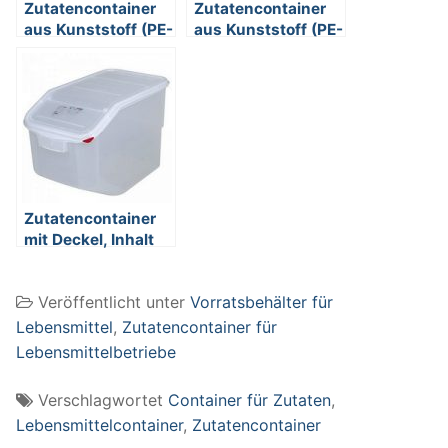
Zutatencontainer
Zutatencontainer
aus Kunststoff (PE-
aus Kunststoff (PE-
HD), weiß, LxBxH
HD), weiß, LxBxH
800 x 600 x 405
800 x 600 x 420
mm, Boden und
mm, Boden und
Wände
Wände
geschlossen,
geschlossen,
glatter Boden
glatter Boden
Zutatencontainer
mit Deckel, Inhalt
50 Liter – BxTxH
340x565x400 mm,
Veröffentlicht unter
Vorratsbehälter für
Polypropylen-
Kunststoff (PP)
Lebensmittel
,
Zutatencontainer für
Lebensmittelbetriebe
Verschlagwortet
Container für Zutaten
,
Lebensmittelcontainer
,
Zutatencontainer