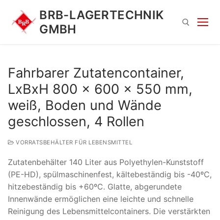
Zum
BRB-LAGERTECHNIK
Inhalt
GMBH
springen
Suchen nach:
Fahrbarer Zutatencontainer,
LxBxH 800 x 600 x 550 mm,
weiß, Boden und Wände
geschlossen, 4 Rollen
VORRATSBEHÄLTER FÜR LEBENSMITTEL
Suchen
Zutatenbehälter 140 Liter aus Polyethylen-Kunststoff
nach:
(PE-HD), spülmaschinenfest, kältebeständig bis -40ºC,
hitzebeständig bis +60ºC. Glatte, abgerundete
Innenwände ermöglichen eine leichte und schnelle
Reinigung des Lebensmittelcontainers. Die verstärkten