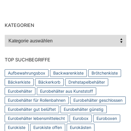
KATEGORIEN
Kategorien
TOP SUCHBEGRIFFE
Aufbewahrungsbox
Backwarenkiste
Brötchenkiste
Bäckerkiste
Bäckerkorb
Drehstapelbehälter
Eurobehälter
Eurobehälter aus Kunststoff
Eurobehälter für Rollenbahnen
Eurobehälter geschlossen
Eurobehälter gut belüftet
Eurobehälter günstig
Eurobehälter lebensmittelecht
Eurobox
Euroboxen
Eurokiste
Eurokiste offen
Eurokästen