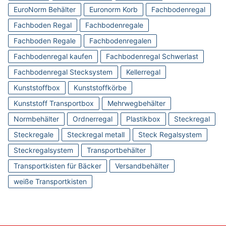
EuroNorm Behälter
Euronorm Korb
Fachbodenregal
Fachboden Regal
Fachbodenregale
Fachboden Regale
Fachbodenregalen
Fachbodenregal kaufen
Fachbodenregal Schwerlast
Fachbodenregal Stecksystem
Kellerregal
Kunststoffbox
Kunststoffkörbe
Kunststoff Transportbox
Mehrwegbehälter
Normbehälter
Ordnerregal
Plastikbox
Steckregal
Steckregale
Steckregal metall
Steck Regalsystem
Steckregalsystem
Transportbehälter
Transportkisten für Bäcker
Versandbehälter
weiße Transportkisten