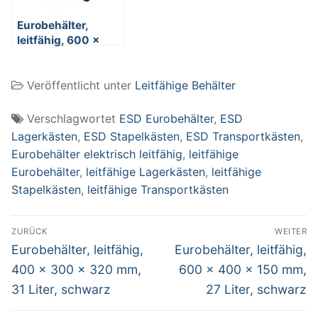
Eurobehälter,
leitfähig, 600 x
400 x 220 mm, 43
Liter, schwarz
Veröffentlicht unter
Leitfähige Behälter
Verschlagwortet
ESD Eurobehälter
,
ESD
Lagerkästen
,
ESD Stapelkästen
,
ESD Transportkästen
,
Eurobehälter elektrisch leitfähig
,
leitfähige
Eurobehälter
,
leitfähige Lagerkästen
,
leitfähige
Stapelkästen
,
leitfähige Transportkästen
Beitragsnavigation
ZURÜCK
WEITER
Vorheriger
Nächster
Eurobehälter, leitfähig,
Eurobehälter, leitfähig,
Beitrag:
Beitrag:
400 x 300 x 320 mm,
600 x 400 x 150 mm,
31 Liter, schwarz
27 Liter, schwarz