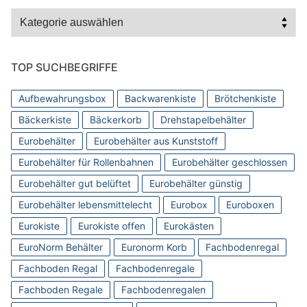
Kategorien
TOP SUCHBEGRIFFE
Aufbewahrungsbox
Backwarenkiste
Brötchenkiste
Bäckerkiste
Bäckerkorb
Drehstapelbehälter
Eurobehälter
Eurobehälter aus Kunststoff
Eurobehälter für Rollenbahnen
Eurobehälter geschlossen
Eurobehälter gut belüftet
Eurobehälter günstig
Eurobehälter lebensmittelecht
Eurobox
Euroboxen
Eurokiste
Eurokiste offen
Eurokästen
EuroNorm Behälter
Euronorm Korb
Fachbodenregal
Fachboden Regal
Fachbodenregale
Fachboden Regale
Fachbodenregalen