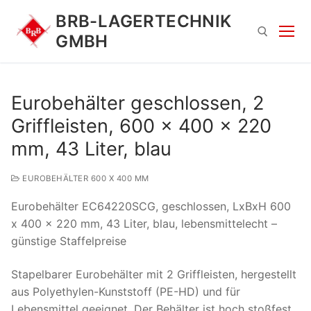
Zum
BRB-LAGERTECHNIK
Inhalt
GMBH
springen
Suchen nach:
Eurobehälter geschlossen, 2
Griffleisten, 600 x 400 x 220
mm, 43 Liter, blau
EUROBEHÄLTER 600 X 400 MM
Eurobehälter EC64220SCG, geschlossen, LxBxH 600
Suchen
x 400 x 220 mm, 43 Liter, blau, lebensmittelecht –
nach:
günstige Staffelpreise
Stapelbarer Eurobehälter mit 2 Griffleisten, hergestellt
aus Polyethylen-Kunststoff (PE-HD) und für
Lebensmittel geeignet. Der Behälter ist hoch stoßfest,