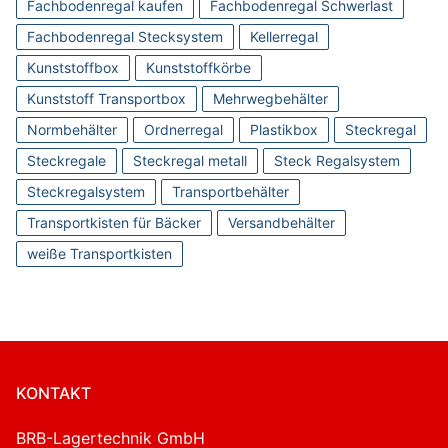
Fachbodenregal kaufen
Fachbodenregal Schwerlast
Fachbodenregal Stecksystem
Kellerregal
Kunststoffbox
Kunststoffkörbe
Kunststoff Transportbox
Mehrwegbehälter
Normbehälter
Ordnerregal
Plastikbox
Steckregal
Steckregale
Steckregal metall
Steck Regalsystem
Steckregalsystem
Transportbehälter
Transportkisten für Bäcker
Versandbehälter
weiße Transportkisten
KONTAKT
BRB-Lagertechnik GmbH