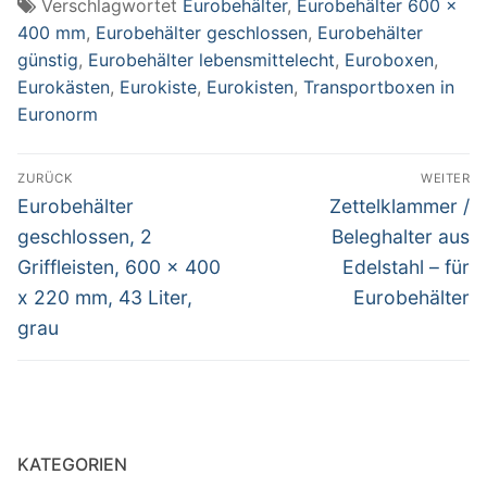
Verschlagwortet
Eurobehälter
,
Eurobehälter 600 x
400 mm
,
Eurobehälter geschlossen
,
Eurobehälter
günstig
,
Eurobehälter lebensmittelecht
,
Euroboxen
,
Eurokästen
,
Eurokiste
,
Eurokisten
,
Transportboxen in
Euronorm
Beitragsnavigation
ZURÜCK
WEITER
Vorheriger
Nächster
Eurobehälter
Zettelklammer /
Beitrag:
Beitrag:
geschlossen, 2
Beleghalter aus
Griffleisten, 600 x 400
Edelstahl – für
x 220 mm, 43 Liter,
Eurobehälter
grau
KATEGORIEN