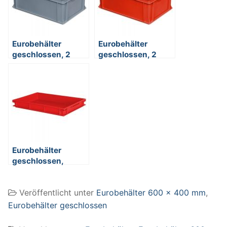
Eurobehälter
Eurobehälter
geschlossen, 2
geschlossen, 2
Griffleisten, 600 x
Griffleisten, 600 x
400 x 220 mm, 43
400 x 220 mm, 43
Liter, grau
Liter, rot
Eurobehälter
geschlossen,
lebensmitelecht,
LxBxH 600 x 400 x
Veröffentlicht unter
Eurobehälter 600 x 400 mm
,
75 mm, 13 Liter, rot
Eurobehälter geschlossen