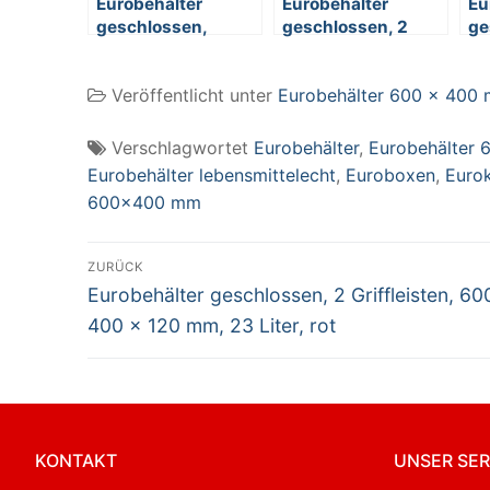
Eurobehälter
Eurobehälter
Eu
geschlossen,
geschlossen, 2
ge
lebensmitelecht,
Griffleisten, 600 x
Gr
LxBxH 600 x 400 x
400 x 120 mm, 23
40
Veröffentlicht unter
Eurobehälter 600 x 400
75 mm, 13 Liter, rot
Liter, grau
Lit
Verschlagwortet
Eurobehälter
,
Eurobehälter
Eurobehälter lebensmittelecht
,
Euroboxen
,
Euro
600x400 mm
Beitragsnavigation
ZURÜCK
Vorheriger
Eurobehälter geschlossen, 2 Griffleisten, 60
Beitrag:
400 x 120 mm, 23 Liter, rot
KONTAKT
UNSER SER