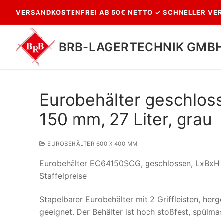
Zum
VERSANDKOSTENFREI AB 50€ NETTO ✓ SCHNELLER VER
Inhalt
springen
BRB-LAGERTECHNIK GMB
Eurobehälter geschloss
150 mm, 27 Liter, grau
EUROBEHÄLTER 600 X 400 MM
Eurobehälter EC64150SCG, geschlossen, LxBxH 6
Suchen
Staffelpreise
nach:
Stapelbarer Eurobehälter mit 2 Griffleisten, her
geeignet. Der Behälter ist hoch stoßfest, spülma