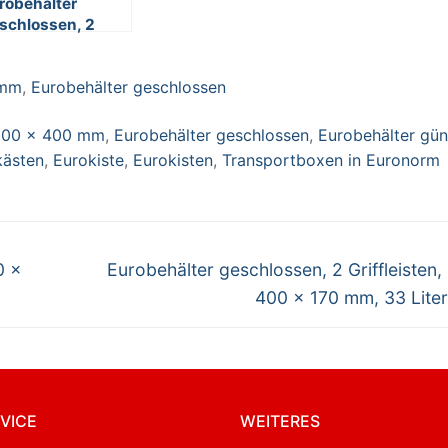
robehälter
schlossen, 2
iffleisten, 600 x
0 x 120 mm, 23
 mm
,
Eurobehälter geschlossen
er, rot
 600 x 400 mm
,
Eurobehälter geschlossen
,
Eurobehälter gün
kästen
,
Eurokiste
,
Eurokisten
,
Transportboxen in Euronorm
Nächster
0 x
Eurobehälter geschlossen, 2 Griffleisten,
Beitrag:
400 x 170 mm, 33 Liter
VICE
WEITERES