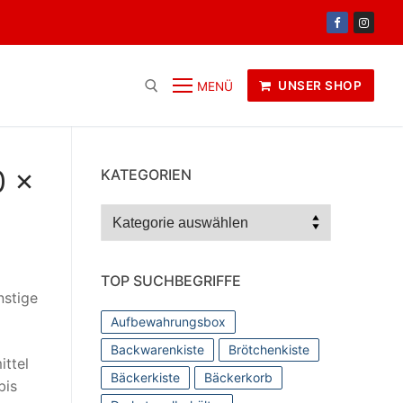
UNSER SHOP
MENÜ
0 x
KATEGORIEN
Kategorien
TOP SUCHBEGRIFFE
nstige
Aufbewahrungsbox
Backwarenkiste
Brötchenkiste
ittel
Bäckerkiste
Bäckerkorb
bis