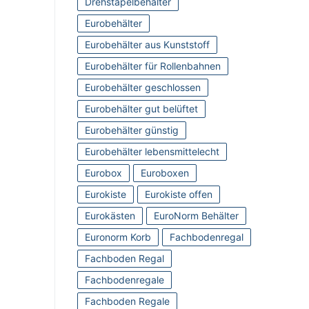
Drehstapelbehälter
Eurobehälter
Eurobehälter aus Kunststoff
Eurobehälter für Rollenbahnen
Eurobehälter geschlossen
Eurobehälter gut belüftet
Eurobehälter günstig
Eurobehälter lebensmittelecht
Eurobox
Euroboxen
Eurokiste
Eurokiste offen
Eurokästen
EuroNorm Behälter
Euronorm Korb
Fachbodenregal
Fachboden Regal
Fachbodenregale
Fachboden Regale